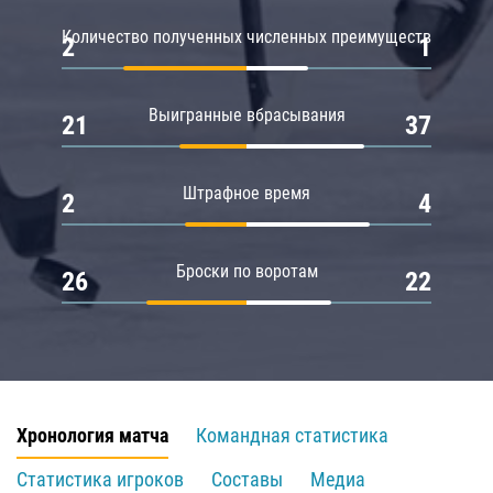
Количество полученных численных преимуществ
2
1
Выигранные вбрасывания
21
37
Штрафное время
2
4
Броски по воротам
26
22
Хронология матча
Командная статистика
Статистика игроков
Составы
Медиа