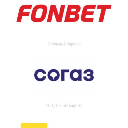
Титульный Партнер
Генеральный партнер