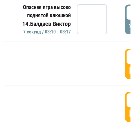
Опасная игра высоко
0
поднятой клюшкой
14.Балдаев Виктор
УД
7 секунд / 03:10 - 03:17
0
Г
0
Г