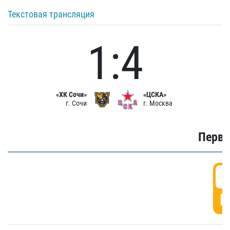
Текстовая трансляция
1:4
«ХК Сочи»
«ЦСКА»
г. Сочи
г. Москва
Первы
0
Г