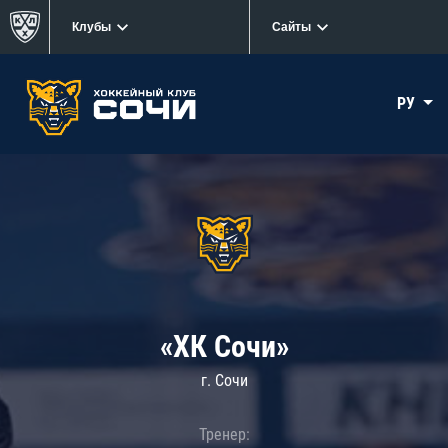
Клубы
Сайты
РУ
«ХК Сочи»
г. Сочи
Тренер: