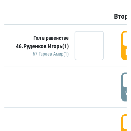
Второ
2
Гол в равенстве
46.Руденков Игорь(1)
Г
67.Гараев Амир(1)
2
УД
3