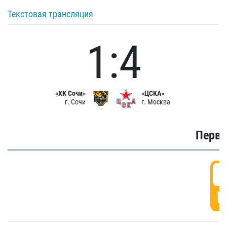
Текстовая трансляция
1:4
«ХК Сочи»
«ЦСКА»
г. Сочи
г. Москва
Первы
0
Г