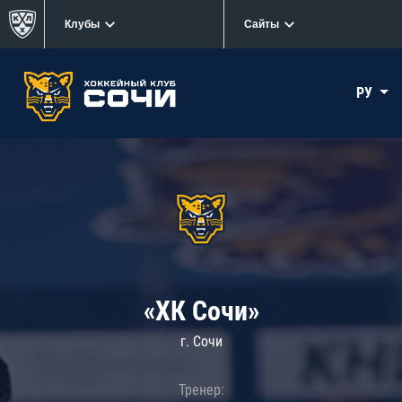
Клубы
Сайты
РУ
«ХК Сочи»
г. Сочи
Тренер: