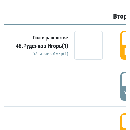
Второ
2
Гол в равенстве
46.Руденков Игорь(1)
Г
67.Гараев Амир(1)
2
УД
3