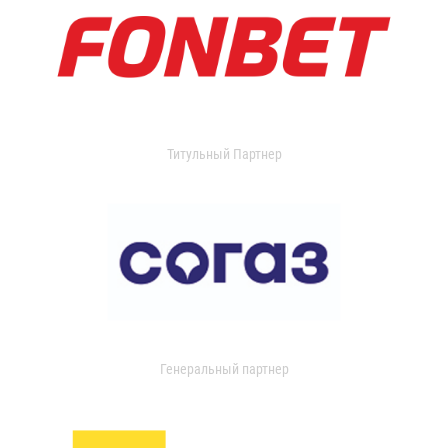
Титульный Партнер
Генеральный партнер