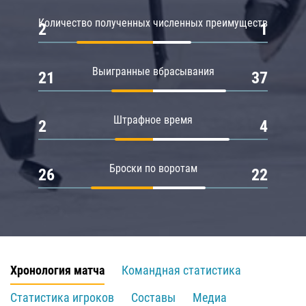
Количество полученных численных преимуществ
2
1
Выигранные вбрасывания
21
37
Штрафное время
2
4
Броски по воротам
26
22
Хронология матча
Командная статистика
Статистика игроков
Составы
Медиа