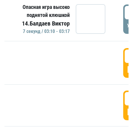
Опасная игра высоко
0
поднятой клюшкой
14.Балдаев Виктор
УД
7 секунд / 03:10 - 03:17
0
Г
0
Г