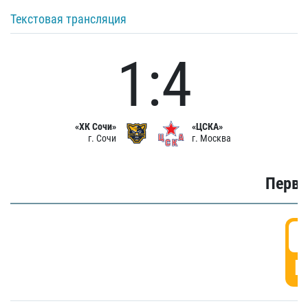
Текстовая трансляция
1:4
«ХК Сочи»
«ЦСКА»
г. Сочи
г. Москва
Первы
0
Г