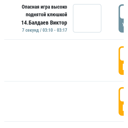
Опасная игра высоко
0
поднятой клюшкой
14.Балдаев Виктор
УД
7 секунд / 03:10 - 03:17
0
Г
0
Г