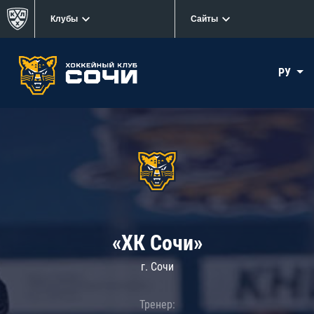
Клубы
Сайты
РУ
«ХК Сочи»
г. Сочи
Тренер: