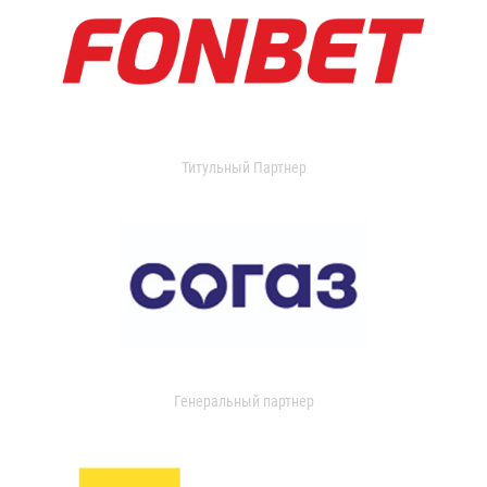
Титульный Партнер
Генеральный партнер