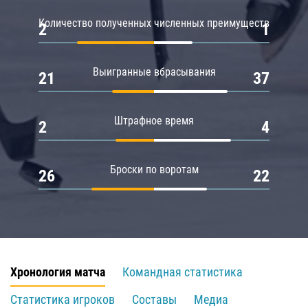
Количество полученных численных преимуществ
2
1
Выигранные вбрасывания
21
37
Штрафное время
2
4
Броски по воротам
26
22
Хронология матча
Командная статистика
Статистика игроков
Составы
Медиа