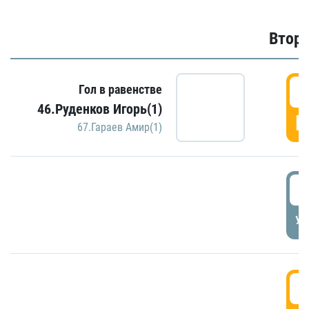
Второ
2
Гол в равенстве
46.Руденков Игорь(1)
Г
67.Гараев Амир(1)
2
УД
3