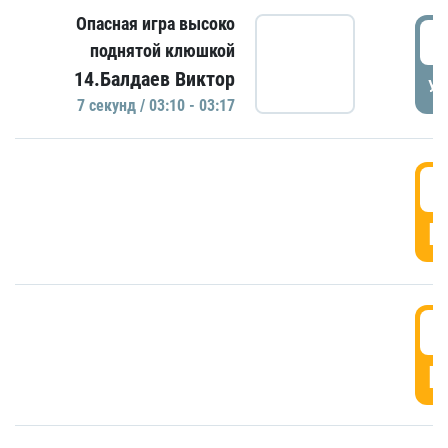
Опасная игра высоко
0
поднятой клюшкой
14.Балдаев Виктор
УД
7 секунд / 03:10 - 03:17
0
Г
0
Г