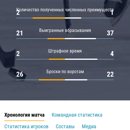
Количество полученных численных преимуществ
2
1
Выигранные вбрасывания
21
37
Штрафное время
2
4
Броски по воротам
26
22
Хронология матча
Командная статистика
Статистика игроков
Составы
Медиа