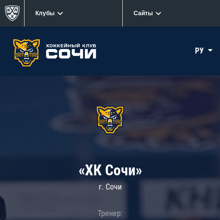
Клубы
Сайты
РУ
«ХК Сочи»
г. Сочи
Тренер: