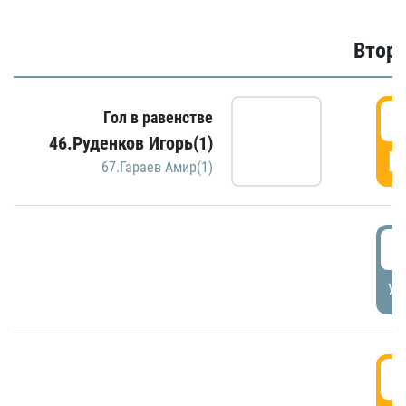
Второ
2
Гол в равенстве
46.Руденков Игорь(1)
Г
67.Гараев Амир(1)
2
УД
3