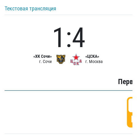
Текстовая трансляция
1:4
«ХК Сочи»
«ЦСКА»
г. Сочи
г. Москва
Первы
0
Г