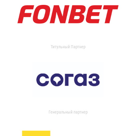
Титульный Партнер
Генеральный партнер