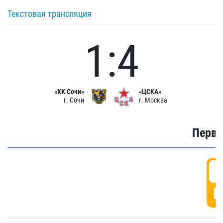
Текстовая трансляция
1:4
«ХК Сочи»
«ЦСКА»
г. Сочи
г. Москва
Первы
0
Г