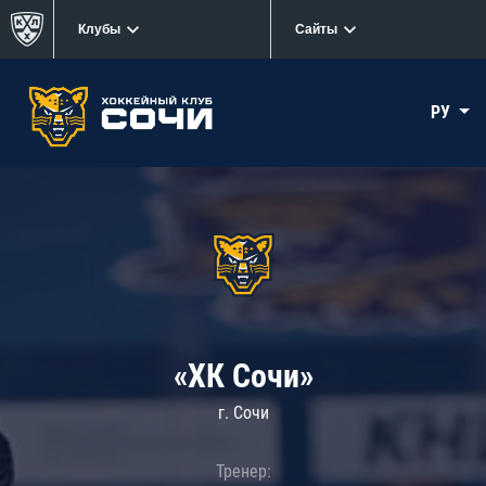
Клубы
Сайты
РУ
«ХК Сочи»
г. Сочи
Тренер: