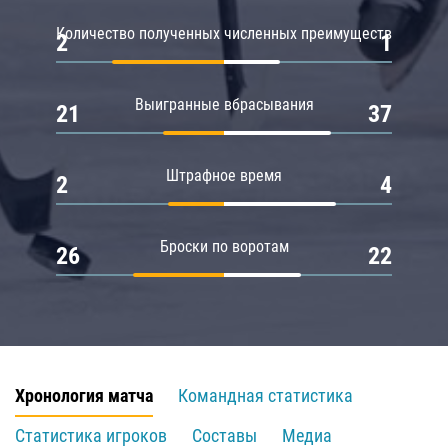
Количество полученных численных преимуществ
2
1
Выигранные вбрасывания
21
37
Штрафное время
2
4
Броски по воротам
26
22
Хронология матча
Командная статистика
Статистика игроков
Составы
Медиа