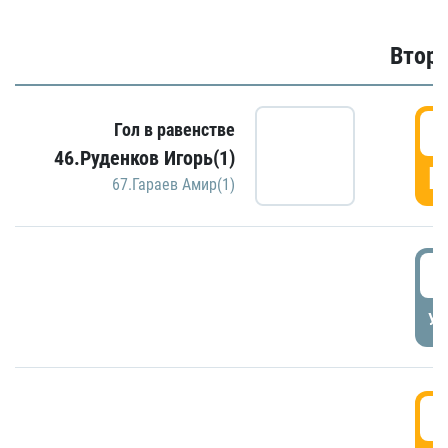
Второ
2
Гол в равенстве
46.Руденков Игорь(1)
Г
67.Гараев Амир(1)
2
УД
3