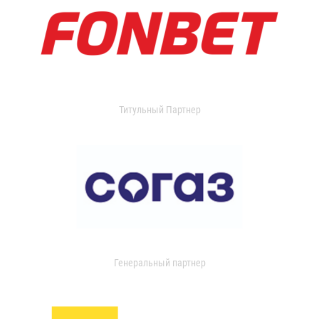
Титульный Партнер
Генеральный партнер