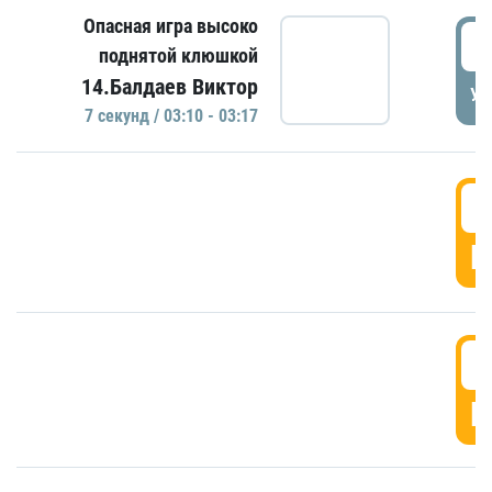
Опасная игра высоко
0
поднятой клюшкой
14.Балдаев Виктор
УД
7 секунд / 03:10 - 03:17
0
Г
0
Г