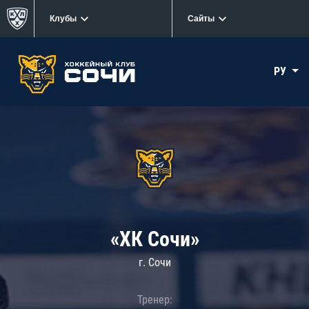
Клубы
Сайты
РУ
«ХК Сочи»
г. Сочи
Тренер: