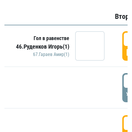
Второ
2
Гол в равенстве
46.Руденков Игорь(1)
Г
67.Гараев Амир(1)
2
УД
3