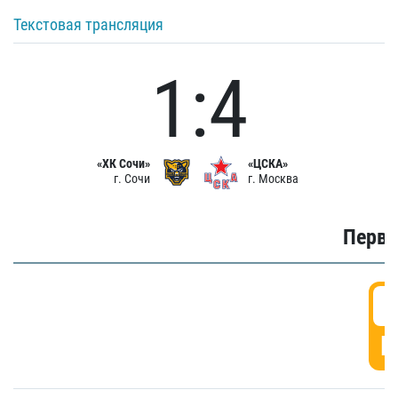
Текстовая трансляция
1:4
«ХК Сочи»
«ЦСКА»
г. Сочи
г. Москва
Первы
0
Г