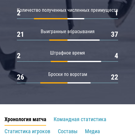
Количество полученных численных преимуществ
2
1
Выигранные вбрасывания
21
37
Штрафное время
2
4
Броски по воротам
26
22
Хронология матча
Командная статистика
Статистика игроков
Составы
Медиа