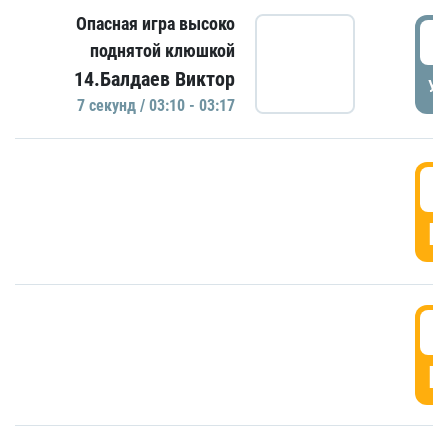
Опасная игра высоко
0
поднятой клюшкой
14.Балдаев Виктор
УД
7 секунд / 03:10 - 03:17
0
Г
0
Г