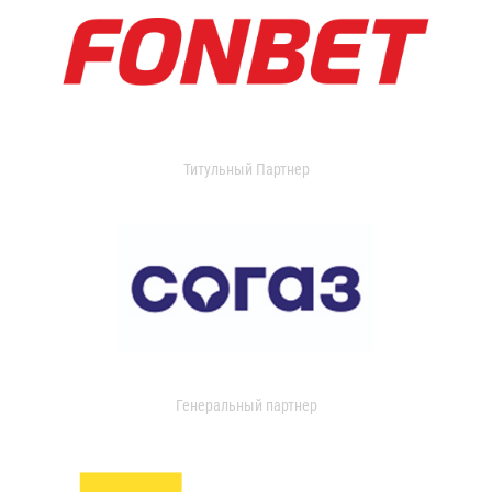
Титульный Партнер
Генеральный партнер