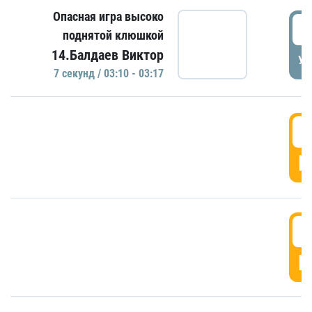
Опасная игра высоко
0
поднятой клюшкой
14.Балдаев Виктор
УД
7 секунд / 03:10 - 03:17
0
Г
0
Г