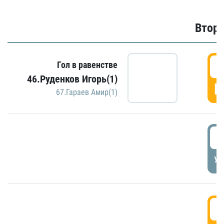
Второ
2
Гол в равенстве
46.Руденков Игорь(1)
Г
67.Гараев Амир(1)
2
УД
3