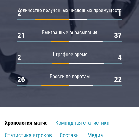
Количество полученных численных преимуществ
2
1
Выигранные вбрасывания
21
37
Штрафное время
2
4
Броски по воротам
26
22
Хронология матча
Командная статистика
Статистика игроков
Составы
Медиа