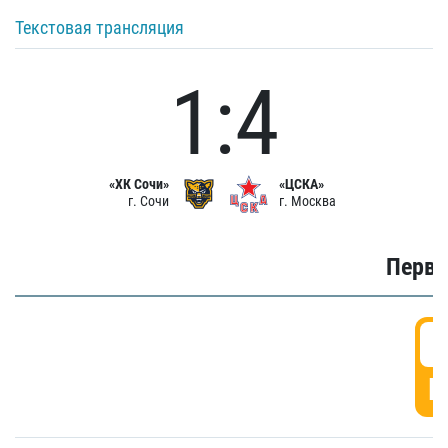
Текстовая трансляция
1:4
«ХК Сочи»
«ЦСКА»
г. Сочи
г. Москва
Первы
0
Г