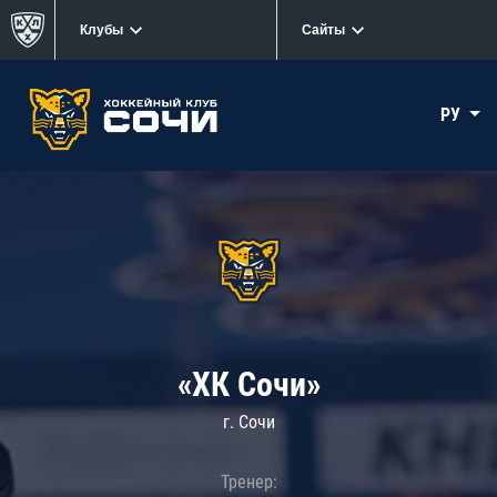
Клубы
Сайты
РУ
«ХК Сочи»
г. Сочи
Тренер: