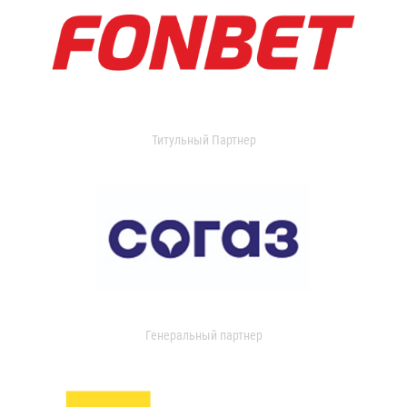
Титульный Партнер
Генеральный партнер