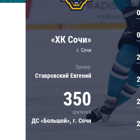
Локомотив
Северсталь
ЦСКА
Шанхайские Драконы
«ХК Сочи»
г. Сочи
Тренер:
Ставровский Евгений
350
зрителей
ДС «Большой», г. Сочи