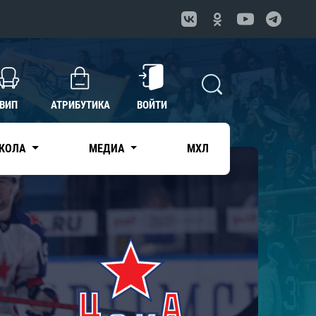
ВИП
АТРИБУТИКА
ВОЙТИ
КОЛА
МЕДИА
МХЛ