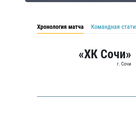
Хронология матча
Командная стати
«ХК Сочи»
г. Сочи