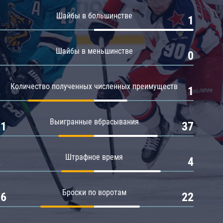
Амур
Шайбы в большинстве
0
1
Барыс
Салават Юлаев
Шайбы в меньшинстве
0
0
Сибирь
Количество полученных численных преимуществ
2
1
Выигранные вбрасывания
21
37
Штрафное время
2
4
Броски по воротам
26
22