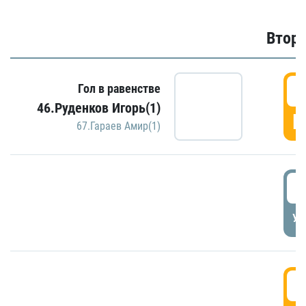
Второ
2
Гол в равенстве
46.Руденков Игорь(1)
Г
67.Гараев Амир(1)
2
УД
3