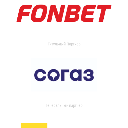
Титульный Партнер
Генеральный партнер