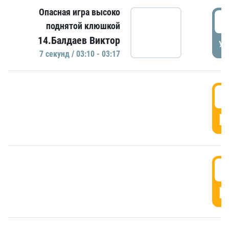
Опасная игра высоко
0
поднятой клюшкой
14.Балдаев Виктор
УД
7 секунд / 03:10 - 03:17
0
Г
0
Г