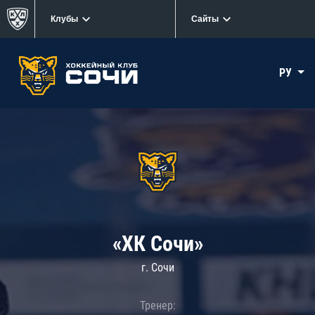
Клубы
Сайты
РУ
«ХК Сочи»
г. Сочи
Тренер: