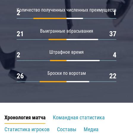
Количество полученных численных преимуществ
2
1
Выигранные вбрасывания
21
37
Штрафное время
2
4
Броски по воротам
26
22
Хронология матча
Командная статистика
Статистика игроков
Составы
Медиа