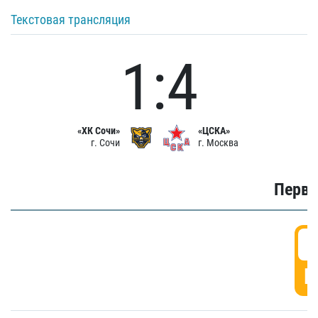
Текстовая трансляция
1:4
«ХК Сочи»
«ЦСКА»
г. Сочи
г. Москва
Первы
0
Г