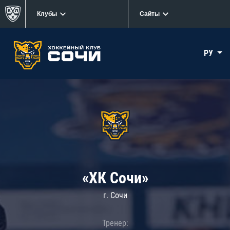
Клубы
Сайты
РУ
«ХК Сочи»
г. Сочи
Тренер: