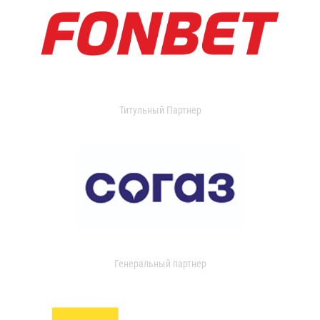
Титульный Партнер
Генеральный партнер