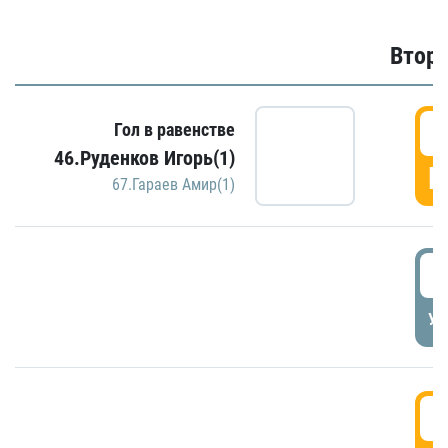
Второ
2
Гол в равенстве
46.Руденков Игорь(1)
Г
67.Гараев Амир(1)
2
УД
3