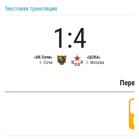
Текстовая трансляция
1:4
«ХК Сочи»
«ЦСКА»
г. Сочи
г. Москва
Первы
0
Г