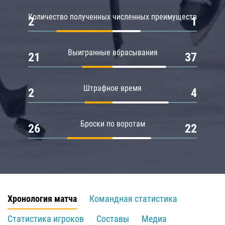
Количество полученных численных преимуществ
2
1
Выигранные вбрасывания
21
37
Штрафное время
2
4
Броски по воротам
26
22
Хронология матча
Командная статистика
Статистика игроков
Составы
Медиа