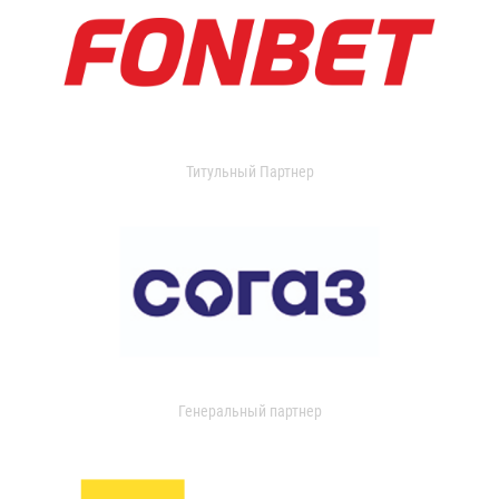
Титульный Партнер
Генеральный партнер