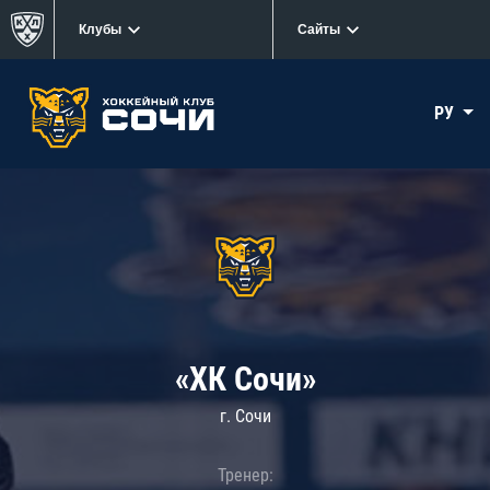
Клубы
Сайты
РУ
«ХК Сочи»
г. Сочи
Тренер: