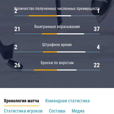
Количество полученных численных преимуществ
2
1
Выигранные вбрасывания
21
37
Штрафное время
2
4
Броски по воротам
26
22
Хронология матча
Командная статистика
Статистика игроков
Составы
Медиа