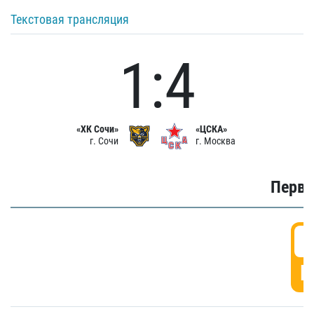
Текстовая трансляция
1:4
«ХК Сочи»
«ЦСКА»
г. Сочи
г. Москва
Первы
0
Г