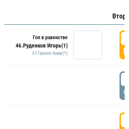
Второ
2
Гол в равенстве
46.Руденков Игорь(1)
Г
67.Гараев Амир(1)
2
УД
3