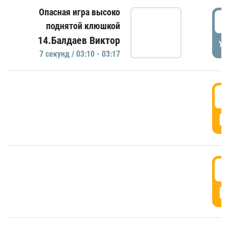
Опасная игра высоко
0
поднятой клюшкой
14.Балдаев Виктор
УД
7 секунд / 03:10 - 03:17
0
Г
0
Г