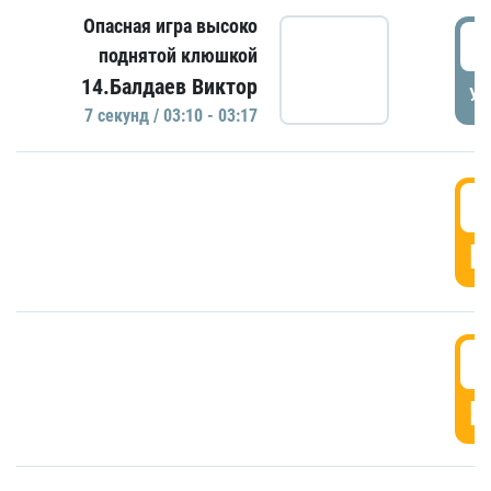
Опасная игра высоко
0
поднятой клюшкой
14.Балдаев Виктор
УД
7 секунд / 03:10 - 03:17
0
Г
0
Г