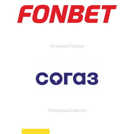
Титульный Партнер
Генеральный партнер