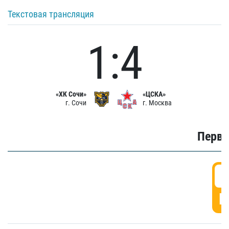
Текстовая трансляция
1:4
«ХК Сочи»
«ЦСКА»
г. Сочи
г. Москва
Первы
0
Г