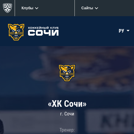
Клубы
Сайты
РУ
«ХК Сочи»
г. Сочи
Тренер: