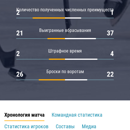
Количество полученных численных преимуществ
2
1
Выигранные вбрасывания
21
37
Штрафное время
2
4
Броски по воротам
26
22
Хронология матча
Командная статистика
Статистика игроков
Составы
Медиа