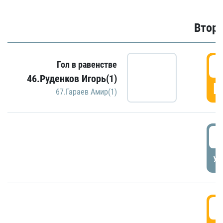
Второ
2
Гол в равенстве
46.Руденков Игорь(1)
Г
67.Гараев Амир(1)
2
УД
3