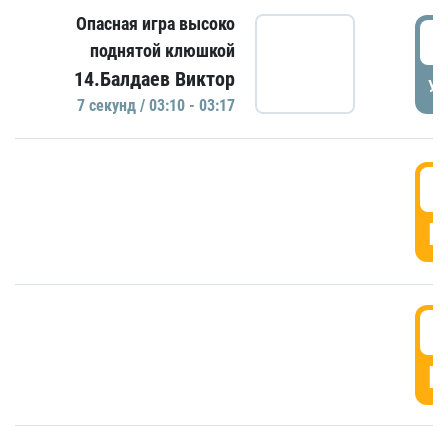
Опасная игра высоко
0
поднятой клюшкой
14.Балдаев Виктор
УД
7 секунд / 03:10 - 03:17
0
Г
0
Г