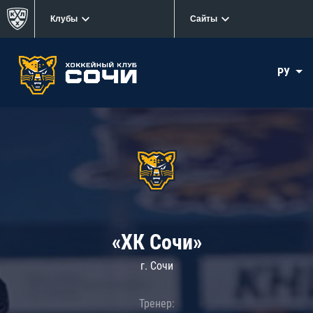
Клубы
Сайты
РУ
«ХК Сочи»
г. Сочи
Тренер: