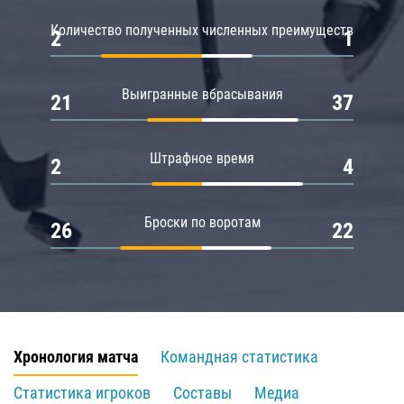
Количество полученных численных преимуществ
2
1
Выигранные вбрасывания
21
37
Штрафное время
2
4
Броски по воротам
26
22
Хронология матча
Командная статистика
Статистика игроков
Составы
Медиа