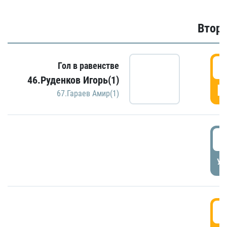
Второ
2
Гол в равенстве
46.Руденков Игорь(1)
Г
67.Гараев Амир(1)
2
УД
3