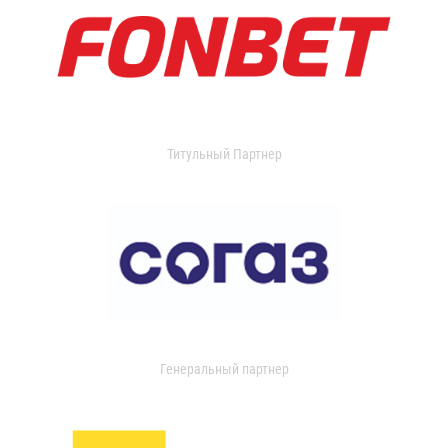
Титульный Партнер
Генеральный партнер