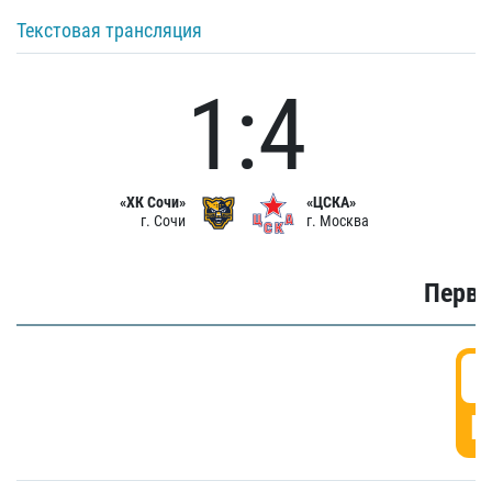
Текстовая трансляция
1:4
«ХК Сочи»
«ЦСКА»
г. Сочи
г. Москва
Первы
0
Г