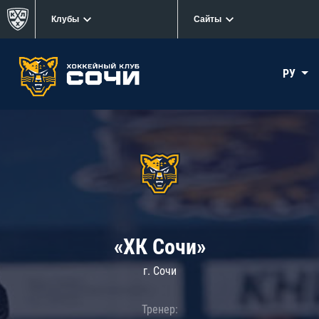
Клубы
Сайты
РУ
«ХК Сочи»
г. Сочи
Тренер: