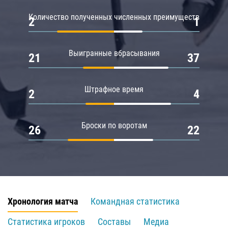
Количество полученных численных преимуществ
2
1
Выигранные вбрасывания
21
37
Штрафное время
2
4
Броски по воротам
26
22
Хронология матча
Командная статистика
Статистика игроков
Составы
Медиа