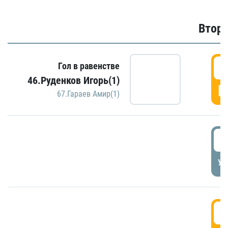
Второ
2
Гол в равенстве
46.Руденков Игорь(1)
Г
67.Гараев Амир(1)
2
УД
3