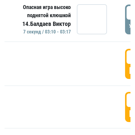
Опасная игра высоко
0
поднятой клюшкой
14.Балдаев Виктор
УД
7 секунд / 03:10 - 03:17
0
Г
0
Г