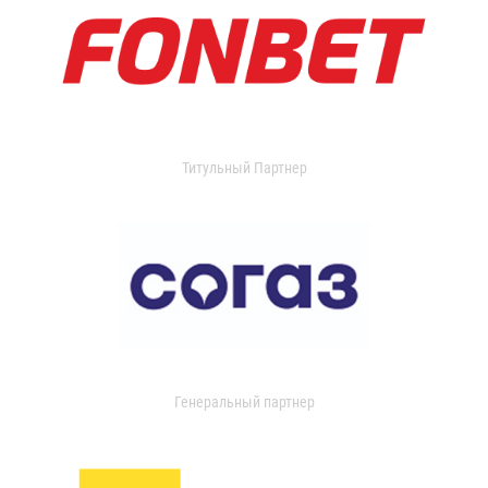
Титульный Партнер
Генеральный партнер