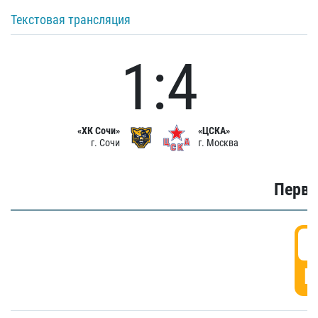
Текстовая трансляция
1:4
«ХК Сочи»
«ЦСКА»
г. Сочи
г. Москва
Первы
0
Г