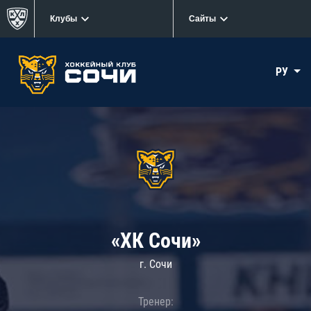
Клубы
Сайты
РУ
«ХК Сочи»
г. Сочи
Тренер: