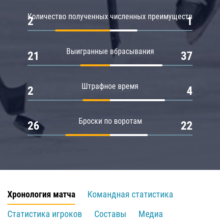
Количество полученных численных преимуществ
2
1
Выигранные вбрасывания
21
37
Штрафное время
2
4
Броски по воротам
26
22
Хронология матча
Командная статистика
Статистика игроков
Составы
Медиа