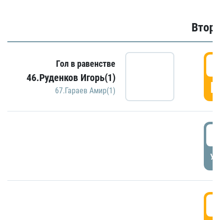
Второ
2
Гол в равенстве
46.Руденков Игорь(1)
Г
67.Гараев Амир(1)
2
УД
3