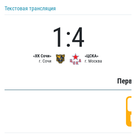
Текстовая трансляция
1:4
«ХК Сочи»
«ЦСКА»
г. Сочи
г. Москва
Первы
0
Г