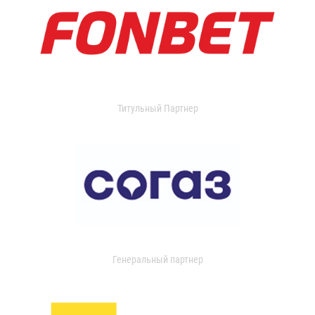
Титульный Партнер
Генеральный партнер