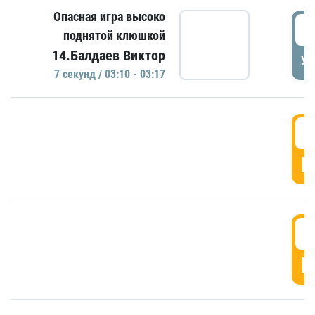
Опасная игра высоко
0
поднятой клюшкой
14.Балдаев Виктор
УД
7 секунд / 03:10 - 03:17
0
Г
0
Г