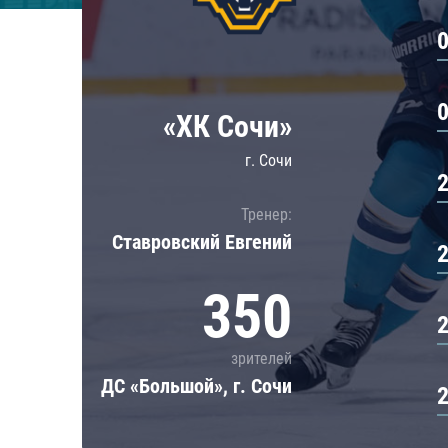
Локомотив
Северсталь
ЦСКА
Шанхайские Драконы
«ХК Сочи»
г. Сочи
Тренер:
Ставровский Евгений
350
зрителей
ДС «Большой», г. Сочи