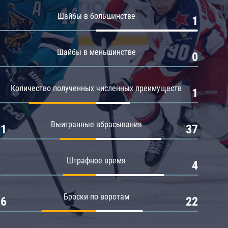
Амур
Шайбы в большинстве
0
1
Барыс
Салават Юлаев
Шайбы в меньшинстве
0
0
Сибирь
Количество полученных численных преимуществ
2
1
Выигранные вбрасывания
21
37
Штрафное время
2
4
Броски по воротам
26
22