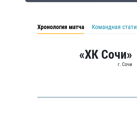
Хронология матча
Командная стати
«ХК Сочи»
г. Сочи