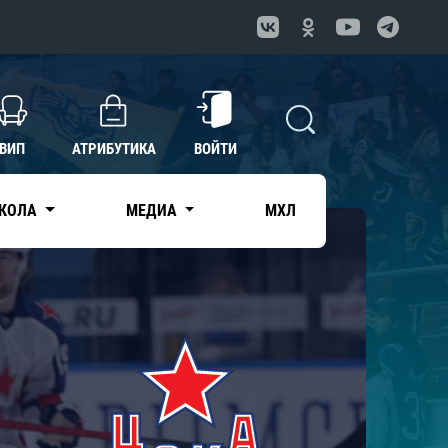
ВИП
АТРИБУТИКА
ВОЙТИ
КОЛА
МЕДИА
МХЛ