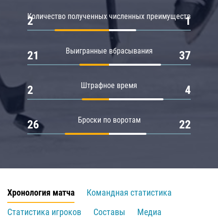
Количество полученных численных преимуществ
2
1
Выигранные вбрасывания
21
37
Штрафное время
2
4
Броски по воротам
26
22
Хронология матча
Командная статистика
Статистика игроков
Составы
Медиа