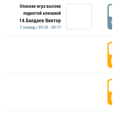
Опасная игра высоко
0
поднятой клюшкой
14.Балдаев Виктор
УД
7 секунд / 03:10 - 03:17
0
Г
0
Г