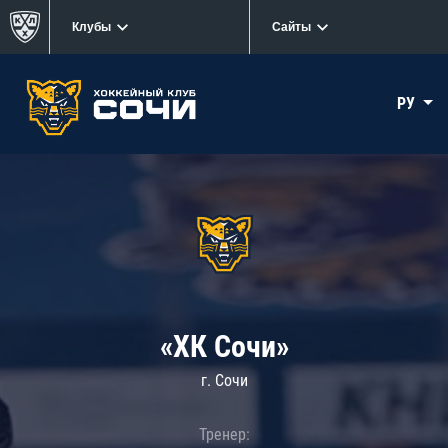
Клубы
Сайты
РУ
«ХК Сочи»
г. Сочи
Тренер: