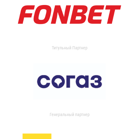
Титульный Партнер
Генеральный партнер