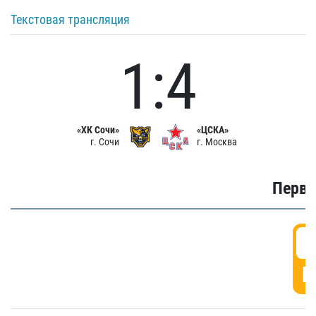
Текстовая трансляция
1:4
«ХК Сочи»
«ЦСКА»
г. Сочи
г. Москва
Первы
0
Г