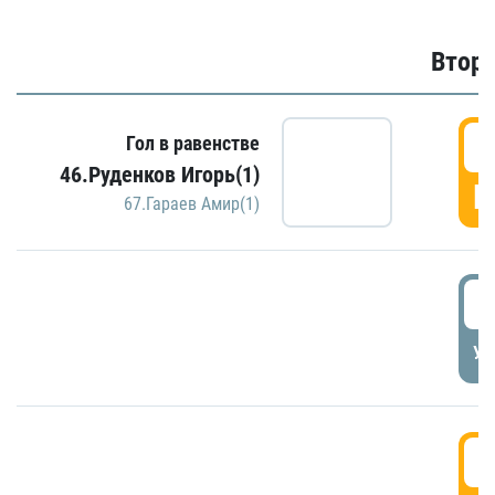
Второ
2
Гол в равенстве
46.Руденков Игорь(1)
Г
67.Гараев Амир(1)
2
УД
3