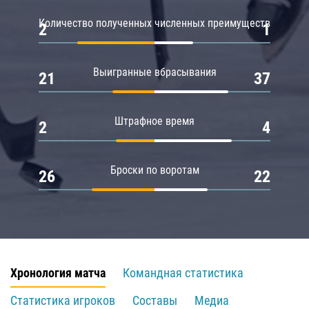
Количество полученных численных преимуществ
2
1
Выигранные вбрасывания
21
37
Штрафное время
2
4
Броски по воротам
26
22
Хронология матча
Командная статистика
Статистика игроков
Составы
Медиа