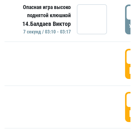
Опасная игра высоко
0
поднятой клюшкой
14.Балдаев Виктор
УД
7 секунд / 03:10 - 03:17
0
Г
0
Г