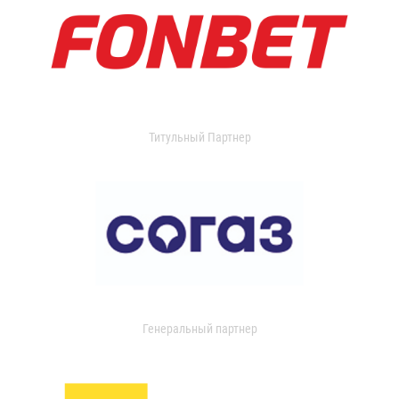
Титульный Партнер
Генеральный партнер