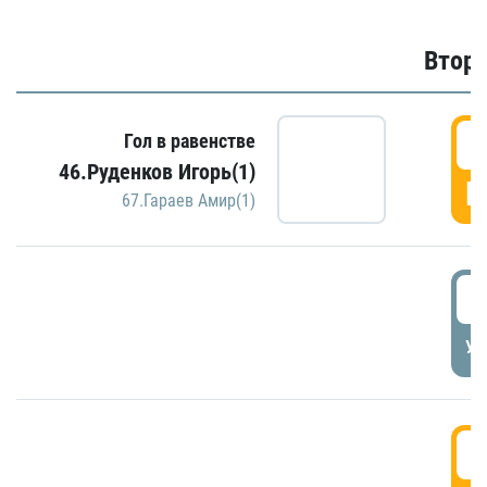
Второ
2
Гол в равенстве
46.Руденков Игорь(1)
Г
67.Гараев Амир(1)
2
УД
3