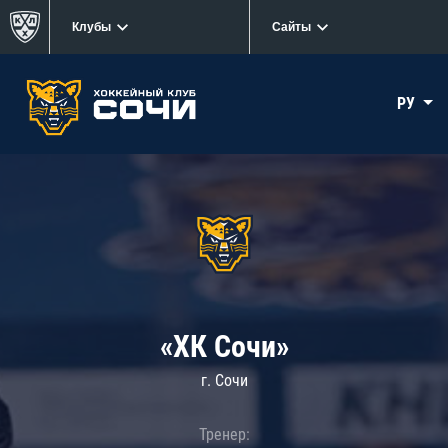
Клубы
Сайты
РУ
«ХК Сочи»
г. Сочи
Тренер: