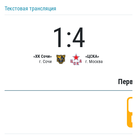
Текстовая трансляция
1:4
«ХК Сочи»
«ЦСКА»
г. Сочи
г. Москва
Первы
0
Г