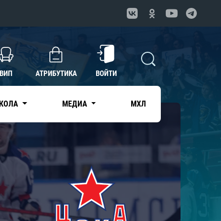
ВИП
АТРИБУТИКА
ВОЙТИ
КОЛА
МЕДИА
МХЛ