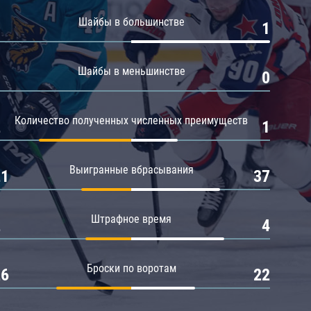
Амур
Шайбы в большинстве
0
1
Барыс
Салават Юлаев
Шайбы в меньшинстве
0
0
Сибирь
Количество полученных численных преимуществ
2
1
Выигранные вбрасывания
21
37
Штрафное время
2
4
Броски по воротам
26
22