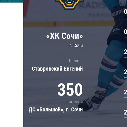
Локомотив
Северсталь
ЦСКА
Шанхайские Драконы
«ХК Сочи»
г. Сочи
Тренер:
Ставровский Евгений
350
зрителей
ДС «Большой», г. Сочи