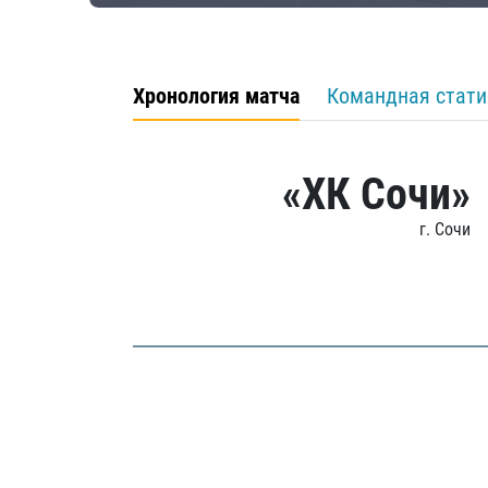
Хронология матча
Командная стати
«ХК Сочи»
г. Сочи