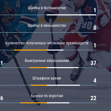
Амур
Шайбы в большинстве
0
1
Барыс
Салават Юлаев
Шайбы в меньшинстве
0
0
Сибирь
Количество полученных численных преимуществ
2
1
Выигранные вбрасывания
21
37
Штрафное время
2
4
Броски по воротам
26
22