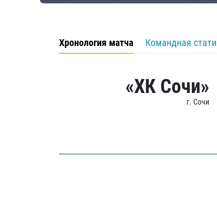
Хронология матча
Командная стати
«ХК Сочи»
г. Сочи