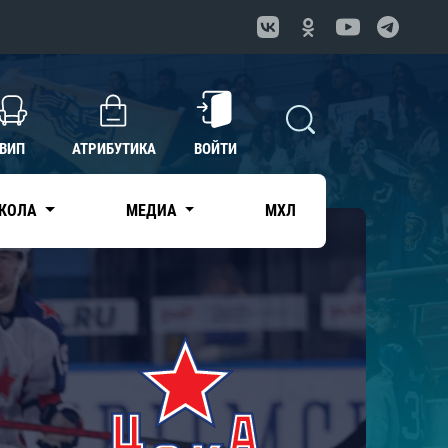
ВИП
АТРИБУТИКА
ВОЙТИ
КОЛА
МЕДИА
МХЛ