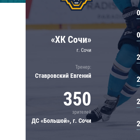
Локомотив
Северсталь
ЦСКА
Шанхайские Драконы
«ХК Сочи»
г. Сочи
Тренер:
Ставровский Евгений
350
зрителей
ДС «Большой», г. Сочи