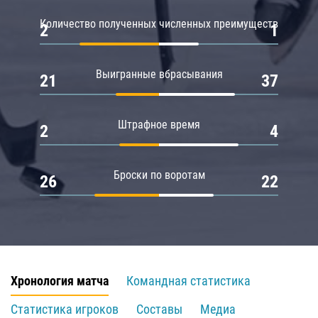
Количество полученных численных преимуществ
2
1
Выигранные вбрасывания
21
37
Штрафное время
2
4
Броски по воротам
26
22
Хронология матча
Командная статистика
Статистика игроков
Составы
Медиа