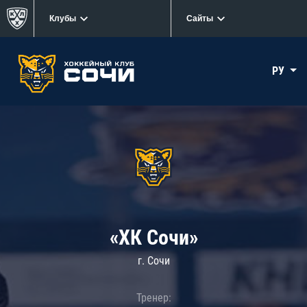
Клубы
Сайты
РУ
«ХК Сочи»
г. Сочи
Тренер: