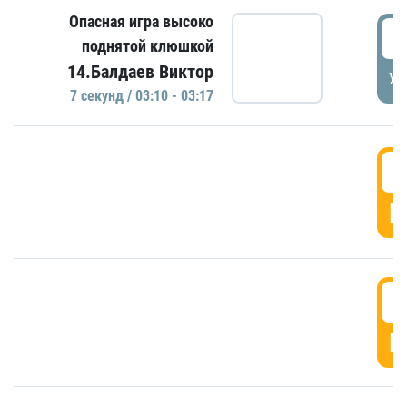
Опасная игра высоко
0
поднятой клюшкой
14.Балдаев Виктор
УД
7 секунд / 03:10 - 03:17
0
Г
0
Г