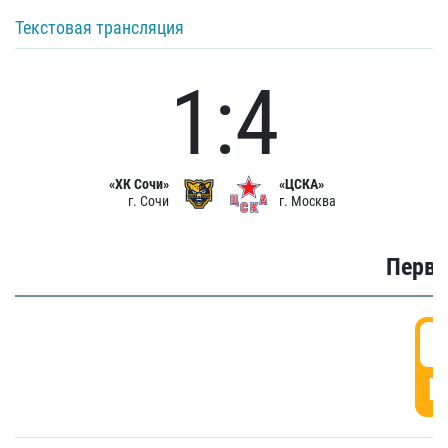
Текстовая трансляция
1:4
«ХК Сочи»
«ЦСКА»
г. Сочи
г. Москва
Первы
0
Г