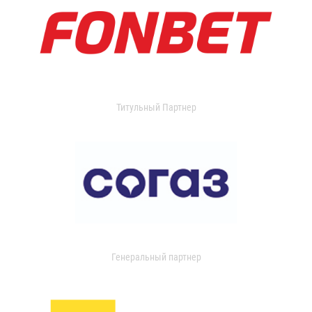
Титульный Партнер
Генеральный партнер