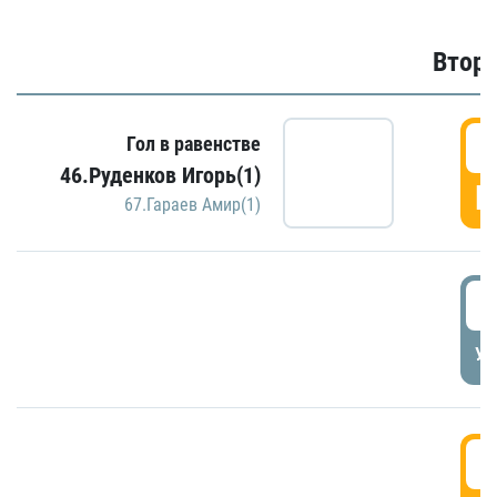
Второ
2
Гол в равенстве
46.Руденков Игорь(1)
Г
67.Гараев Амир(1)
2
УД
3