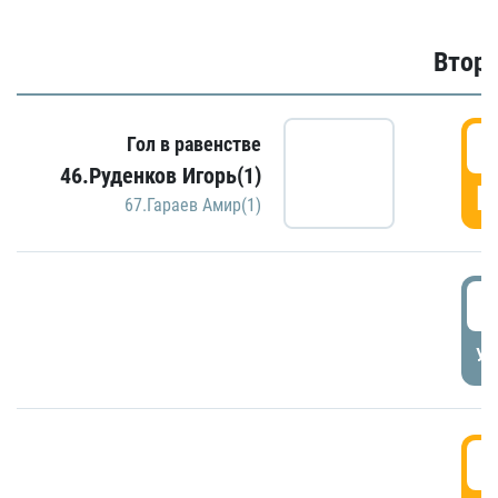
Второ
2
Гол в равенстве
46.Руденков Игорь(1)
Г
67.Гараев Амир(1)
2
УД
3