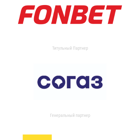
Титульный Партнер
Генеральный партнер