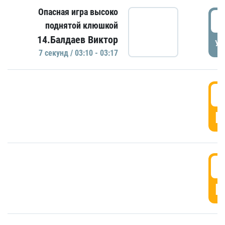
Опасная игра высоко
0
поднятой клюшкой
14.Балдаев Виктор
УД
7 секунд / 03:10 - 03:17
0
Г
0
Г