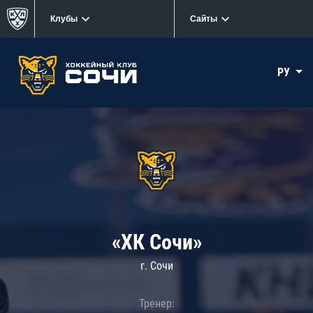
Клубы
Сайты
РУ
«ХК Сочи»
г. Сочи
Тренер: