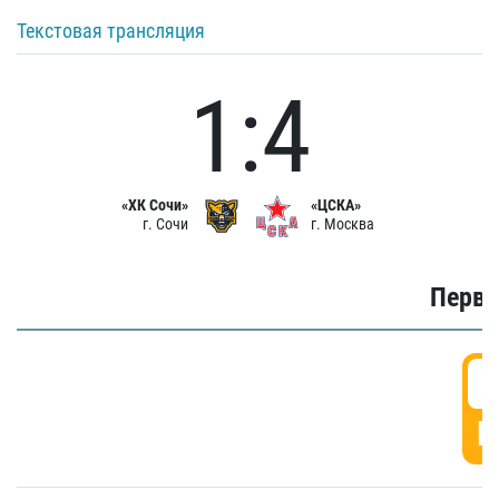
Текстовая трансляция
1:4
«ХК Сочи»
«ЦСКА»
г. Сочи
г. Москва
Первы
0
Г