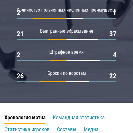
Количество полученных численных преимуществ
2
1
Выигранные вбрасывания
21
37
Штрафное время
2
4
Броски по воротам
26
22
Хронология матча
Командная статистика
Статистика игроков
Составы
Медиа