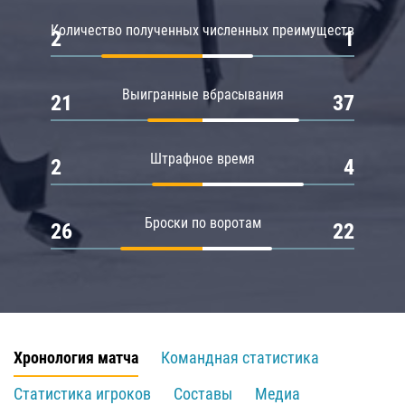
Количество полученных численных преимуществ
2
1
Выигранные вбрасывания
21
37
Штрафное время
2
4
Броски по воротам
26
22
Хронология матча
Командная статистика
Статистика игроков
Составы
Медиа