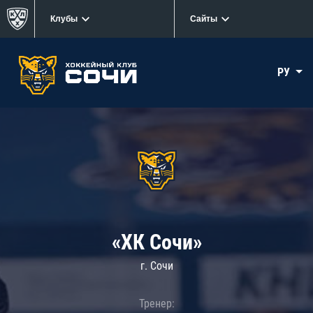
Клубы
Сайты
РУ
«ХК Сочи»
г. Сочи
Тренер: