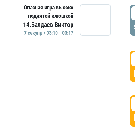
Опасная игра высоко
0
поднятой клюшкой
14.Балдаев Виктор
УД
7 секунд / 03:10 - 03:17
0
Г
0
Г