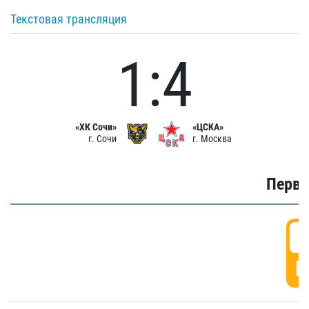
Текстовая трансляция
1:4
«ХК Сочи»
«ЦСКА»
г. Сочи
г. Москва
Первы
0
Г