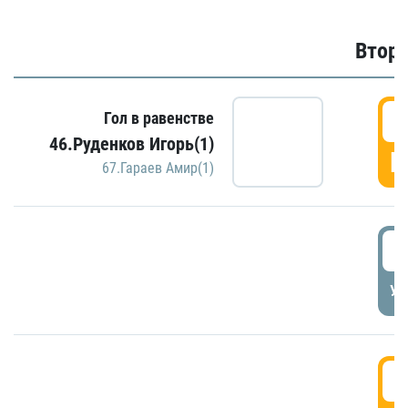
Второ
2
Гол в равенстве
46.Руденков Игорь(1)
Г
67.Гараев Амир(1)
2
УД
3