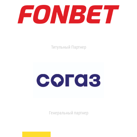
Титульный Партнер
Генеральный партнер