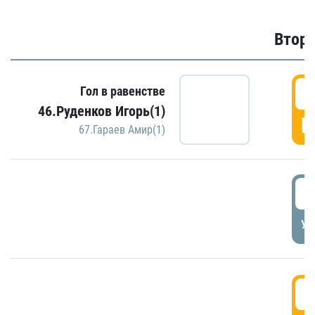
Второ
2
Гол в равенстве
46.Руденков Игорь(1)
Г
67.Гараев Амир(1)
2
УД
3