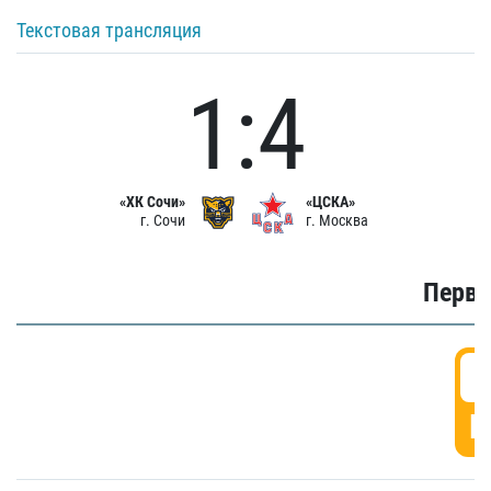
Текстовая трансляция
1:4
«ХК Сочи»
«ЦСКА»
г. Сочи
г. Москва
Первы
0
Г