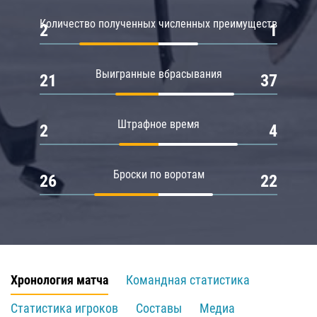
Количество полученных численных преимуществ
2
1
Выигранные вбрасывания
21
37
Штрафное время
2
4
Броски по воротам
26
22
Хронология матча
Командная статистика
Статистика игроков
Составы
Медиа