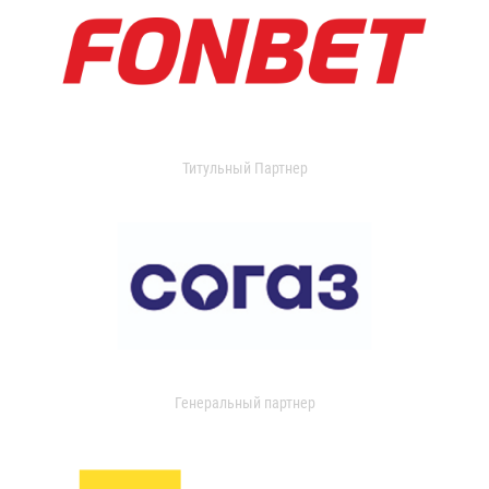
Титульный Партнер
Генеральный партнер