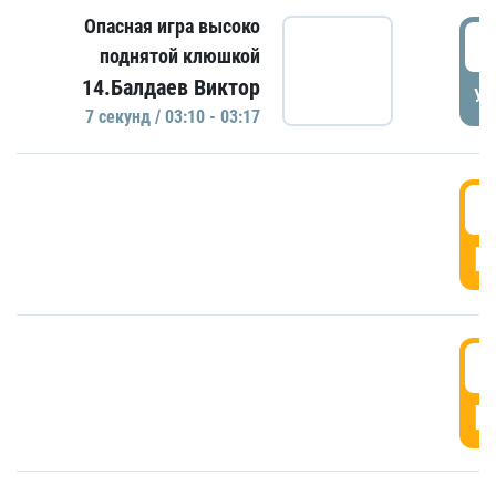
Опасная игра высоко
0
поднятой клюшкой
14.Балдаев Виктор
УД
7 секунд / 03:10 - 03:17
0
Г
0
Г