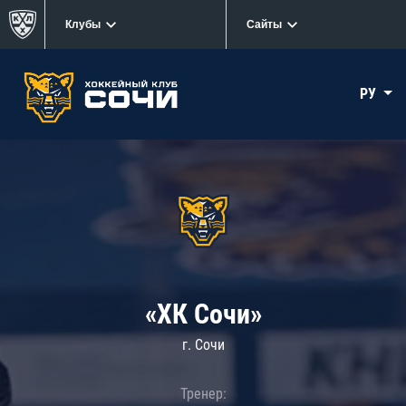
Клубы
Сайты
РУ
«ХК Сочи»
г. Сочи
Тренер: