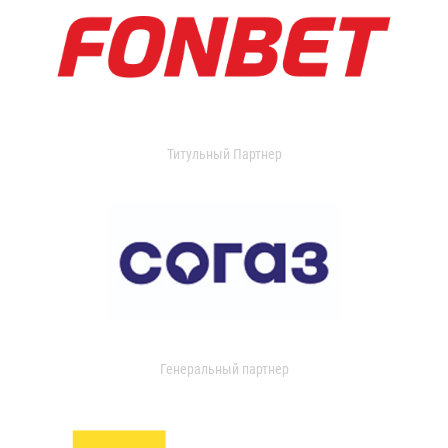
Титульный Партнер
Генеральный партнер