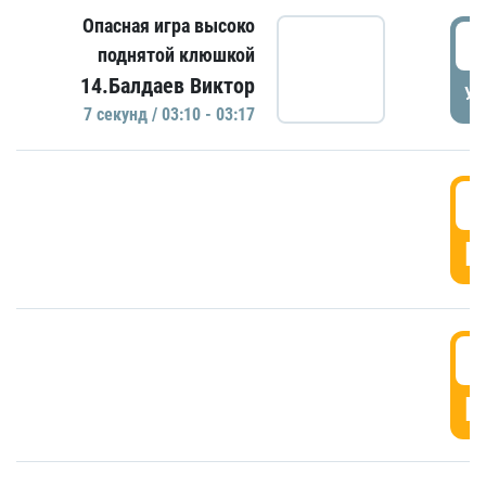
Опасная игра высоко
0
поднятой клюшкой
14.Балдаев Виктор
УД
7 секунд / 03:10 - 03:17
0
Г
0
Г