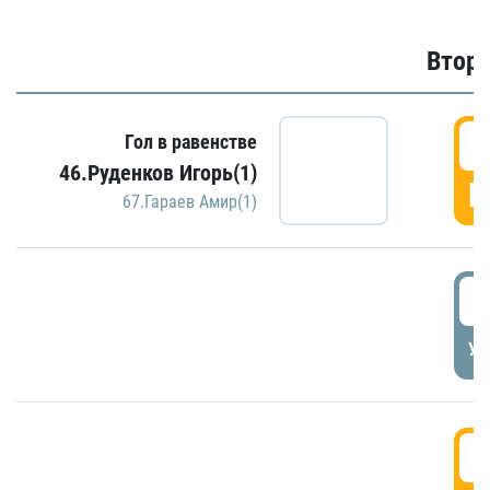
Второ
2
Гол в равенстве
46.Руденков Игорь(1)
Г
67.Гараев Амир(1)
2
УД
3