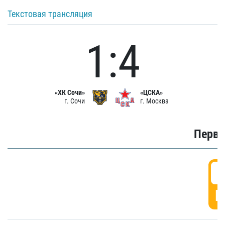
Текстовая трансляция
1:4
«ХК Сочи»
«ЦСКА»
г. Сочи
г. Москва
Первы
0
Г