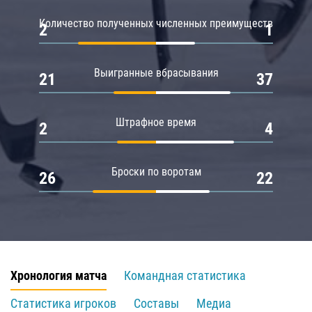
Количество полученных численных преимуществ
2
1
Выигранные вбрасывания
21
37
Штрафное время
2
4
Броски по воротам
26
22
Хронология матча
Командная статистика
Статистика игроков
Составы
Медиа