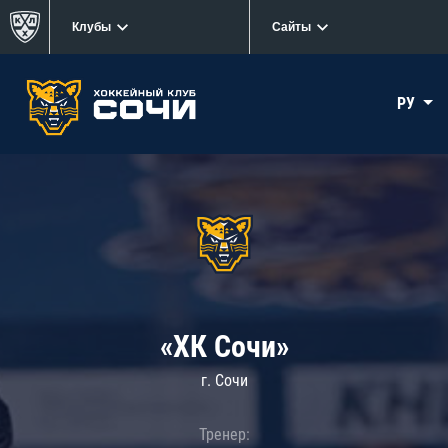
Клубы
Сайты
РУ
«ХК Сочи»
г. Сочи
Тренер: