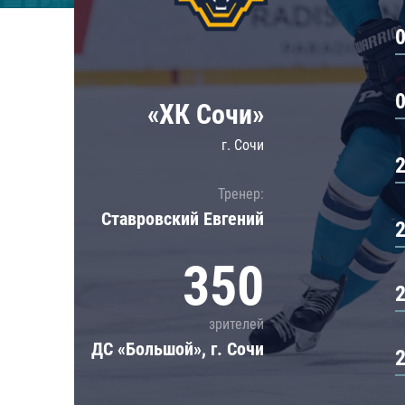
Локомотив
Северсталь
ЦСКА
Шанхайские Драконы
«ХК Сочи»
г. Сочи
Тренер:
Ставровский Евгений
350
зрителей
ДС «Большой», г. Сочи