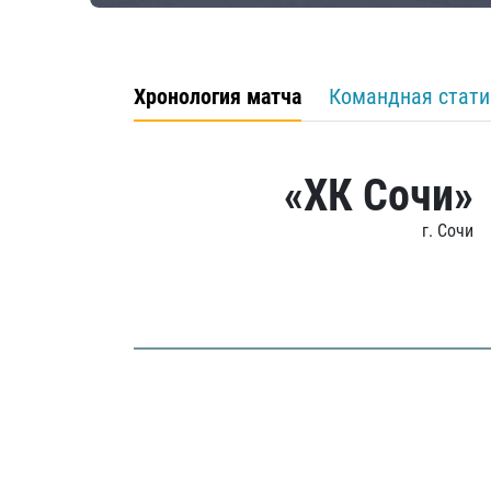
Хронология матча
Командная стати
«ХК Сочи»
г. Сочи