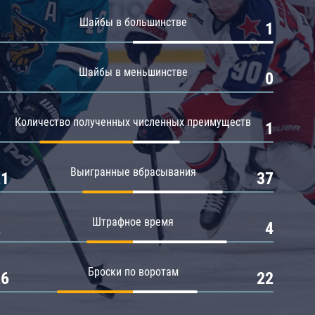
Амур
Шайбы в большинстве
0
1
Барыс
Салават Юлаев
Шайбы в меньшинстве
0
0
Сибирь
Количество полученных численных преимуществ
2
1
Выигранные вбрасывания
21
37
Штрафное время
2
4
Броски по воротам
26
22