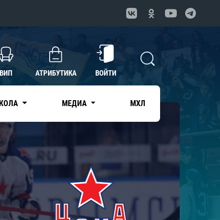
ВИП
АТРИБУТИКА
ВОЙТИ
КОЛА
МЕДИА
МХЛ