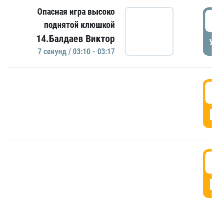
Опасная игра высоко
0
поднятой клюшкой
14.Балдаев Виктор
УД
7 секунд / 03:10 - 03:17
0
Г
0
Г