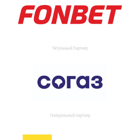
Титульный Партнер
Генеральный партнер