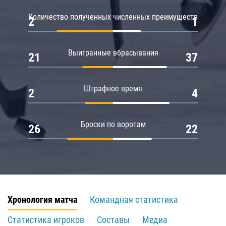
Количество полученных численных преимуществ
2
1
Выигранные вбрасывания
21
37
Штрафное время
2
4
Броски по воротам
26
22
Хронология матча
Командная статистика
Статистика игроков
Составы
Медиа