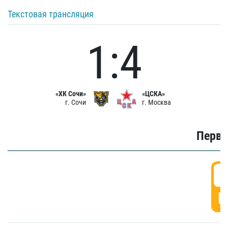
Текстовая трансляция
1:4
«ХК Сочи»
«ЦСКА»
г. Сочи
г. Москва
Первы
0
Г