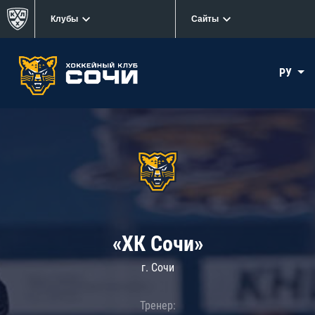
Клубы
Сайты
РУ
«ХК Сочи»
г. Сочи
Тренер: