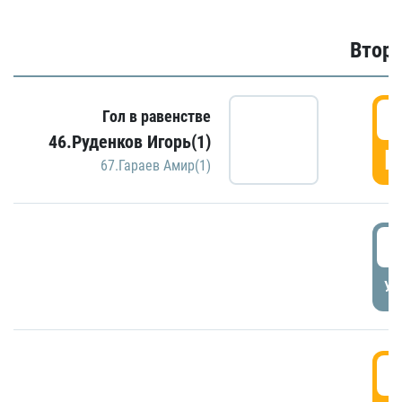
Второ
2
Гол в равенстве
46.Руденков Игорь(1)
Г
67.Гараев Амир(1)
2
УД
3