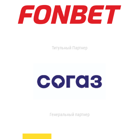
Титульный Партнер
Генеральный партнер