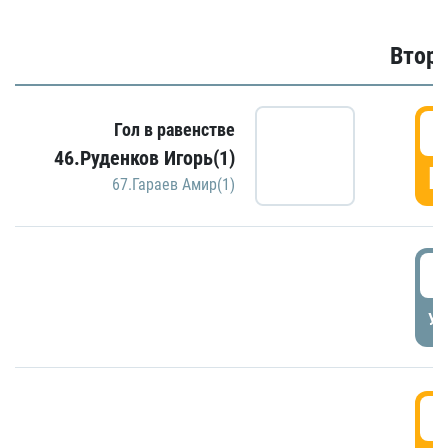
Второ
2
Гол в равенстве
46.Руденков Игорь(1)
Г
67.Гараев Амир(1)
2
УД
3