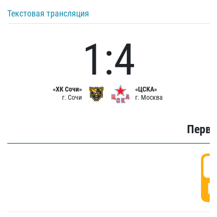
Текстовая трансляция
1:4
«ХК Сочи»
«ЦСКА»
г. Сочи
г. Москва
Первы
0
Г