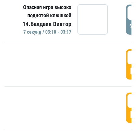
Опасная игра высоко
0
поднятой клюшкой
14.Балдаев Виктор
УД
7 секунд / 03:10 - 03:17
0
Г
0
Г