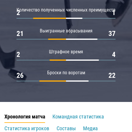
Количество полученных численных преимуществ
2
1
Выигранные вбрасывания
21
37
Штрафное время
2
4
Броски по воротам
26
22
Хронология матча
Командная статистика
Статистика игроков
Составы
Медиа