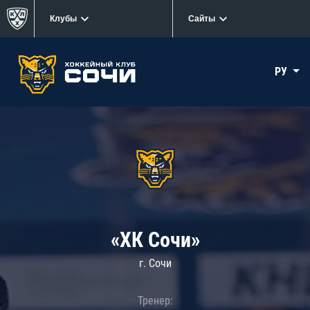
Клубы
Сайты
РУ
«ХК Сочи»
г. Сочи
Тренер: