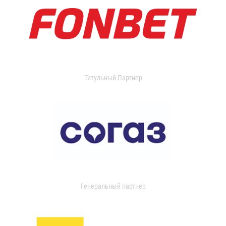
Титульный Партнер
Генеральный партнер