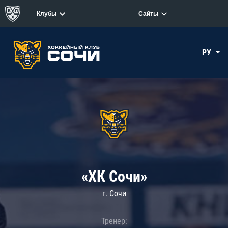
Клубы
Сайты
РУ
«ХК Сочи»
г. Сочи
Тренер: