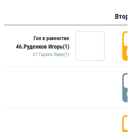
Второ
2
Гол в равенстве
46.Руденков Игорь(1)
Г
67.Гараев Амир(1)
2
УД
3