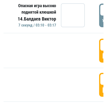
Опасная игра высоко
0
поднятой клюшкой
14.Балдаев Виктор
УД
7 секунд / 03:10 - 03:17
0
Г
0
Г