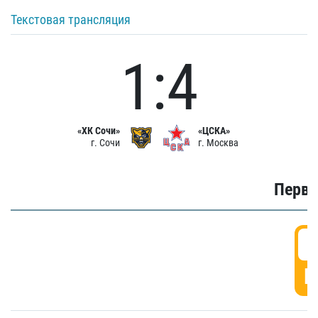
Текстовая трансляция
1:4
«ХК Сочи»
«ЦСКА»
г. Сочи
г. Москва
Первы
0
Г