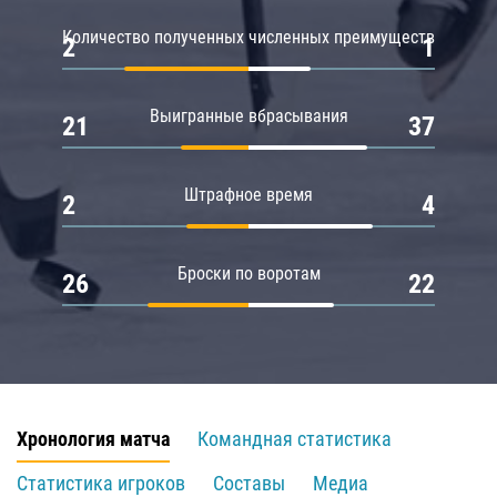
Количество полученных численных преимуществ
2
1
Выигранные вбрасывания
21
37
Штрафное время
2
4
Броски по воротам
26
22
Хронология матча
Командная статистика
Статистика игроков
Составы
Медиа