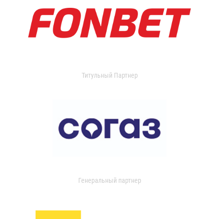
Титульный Партнер
Генеральный партнер