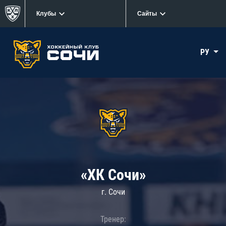
Клубы
Сайты
РУ
«ХК Сочи»
г. Сочи
Тренер: