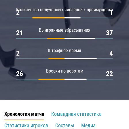
Количество полученных численных преимуществ
2
1
Выигранные вбрасывания
21
37
Штрафное время
2
4
Броски по воротам
26
22
Хронология матча
Командная статистика
Статистика игроков
Составы
Медиа