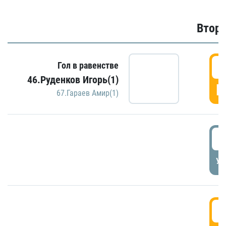
Второ
2
Гол в равенстве
46.Руденков Игорь(1)
Г
67.Гараев Амир(1)
2
УД
3