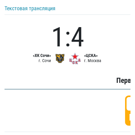
Текстовая трансляция
1:4
«ХК Сочи»
«ЦСКА»
г. Сочи
г. Москва
Первы
0
Г