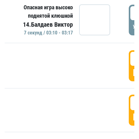
Опасная игра высоко
0
поднятой клюшкой
14.Балдаев Виктор
УД
7 секунд / 03:10 - 03:17
0
Г
0
Г