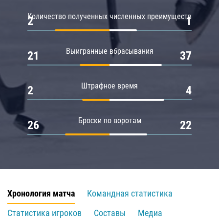
Количество полученных численных преимуществ
2
1
Выигранные вбрасывания
21
37
Штрафное время
2
4
Броски по воротам
26
22
Хронология матча
Командная статистика
Статистика игроков
Составы
Медиа