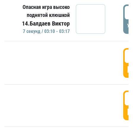
Опасная игра высоко
0
поднятой клюшкой
14.Балдаев Виктор
УД
7 секунд / 03:10 - 03:17
0
Г
0
Г