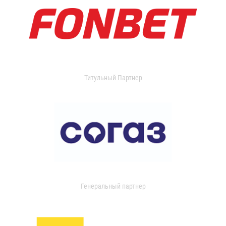
Титульный Партнер
Генеральный партнер