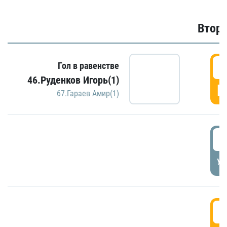
Второ
2
Гол в равенстве
46.Руденков Игорь(1)
Г
67.Гараев Амир(1)
2
УД
3