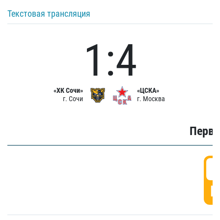
Текстовая трансляция
1:4
«ХК Сочи»
«ЦСКА»
г. Сочи
г. Москва
Первы
0
Г