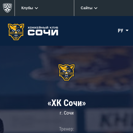
Клубы
Сайты
РУ
«ХК Сочи»
г. Сочи
Тренер: