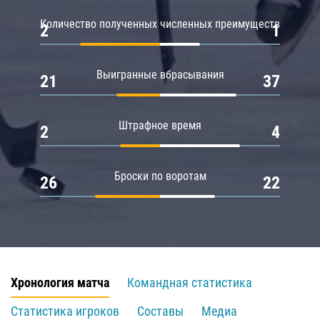
Количество полученных численных преимуществ
2
1
Выигранные вбрасывания
21
37
Штрафное время
2
4
Броски по воротам
26
22
Хронология матча
Командная статистика
Статистика игроков
Составы
Медиа