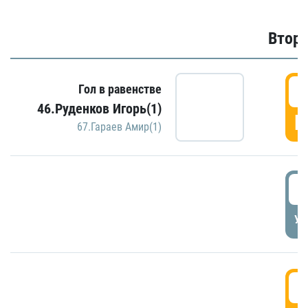
Второ
2
Гол в равенстве
46.Руденков Игорь(1)
Г
67.Гараев Амир(1)
2
УД
3