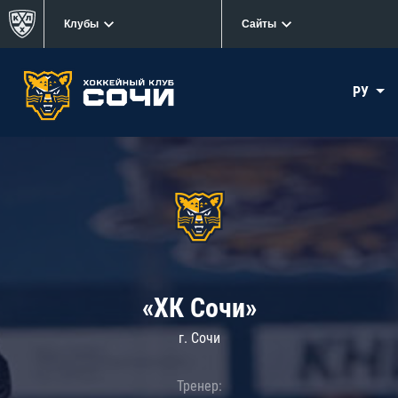
Клубы
Сайты
РУ
«ХК Сочи»
г. Сочи
Тренер: