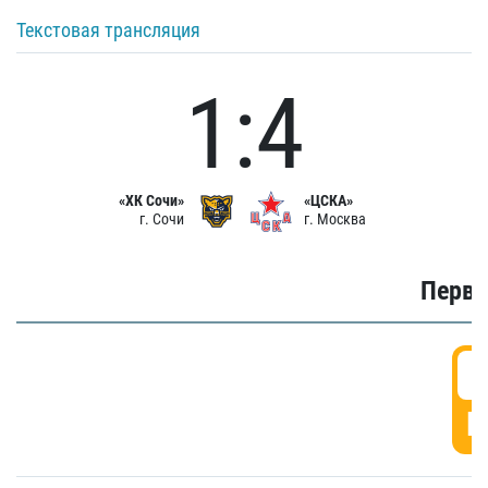
Текстовая трансляция
1:4
«ХК Сочи»
«ЦСКА»
г. Сочи
г. Москва
Первы
0
Г