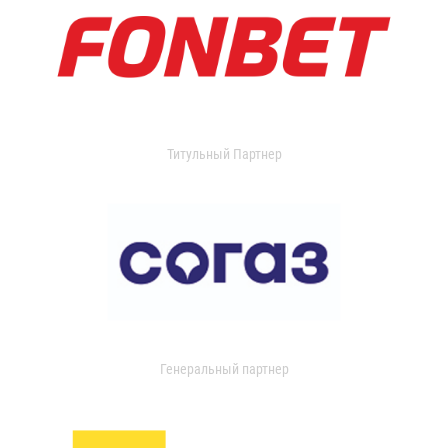
Титульный Партнер
Генеральный партнер