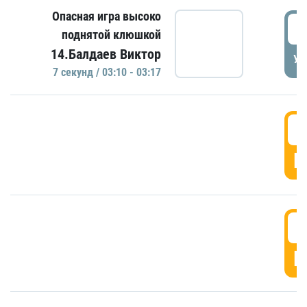
Опасная игра высоко
0
поднятой клюшкой
14.Балдаев Виктор
УД
7 секунд / 03:10 - 03:17
0
Г
0
Г