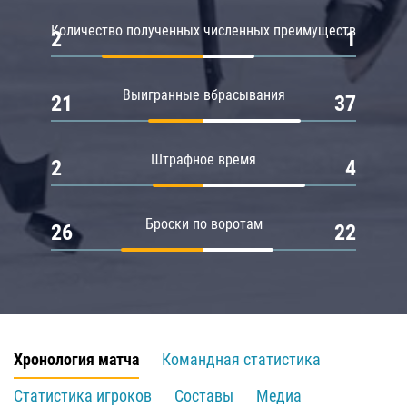
Количество полученных численных преимуществ
2
1
Выигранные вбрасывания
21
37
Штрафное время
2
4
Броски по воротам
26
22
Хронология матча
Командная статистика
Статистика игроков
Составы
Медиа