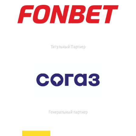
Титульный Партнер
Генеральный партнер