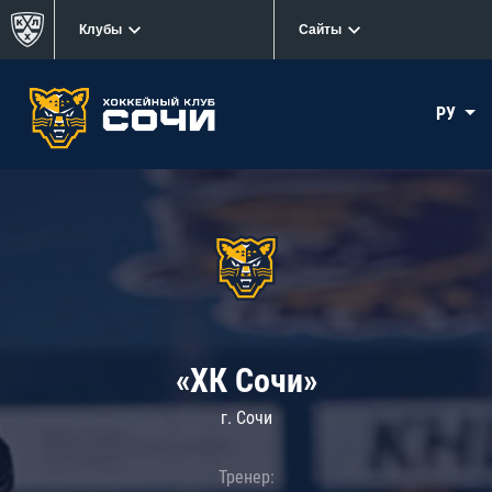
Клубы
Сайты
РУ
«ХК Сочи»
г. Сочи
Тренер: