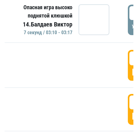
Опасная игра высоко
0
поднятой клюшкой
14.Балдаев Виктор
УД
7 секунд / 03:10 - 03:17
0
Г
0
Г