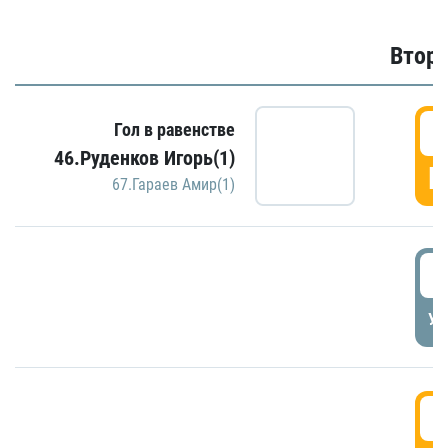
Второ
2
Гол в равенстве
46.Руденков Игорь(1)
Г
67.Гараев Амир(1)
2
УД
3