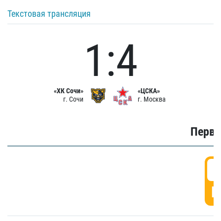
Текстовая трансляция
1:4
«ХК Сочи»
«ЦСКА»
г. Сочи
г. Москва
Первы
0
Г