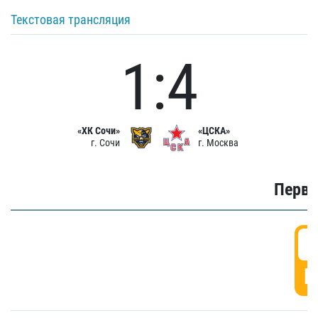
Текстовая трансляция
1:4
«ХК Сочи»
«ЦСКА»
г. Сочи
г. Москва
Первы
0
Г