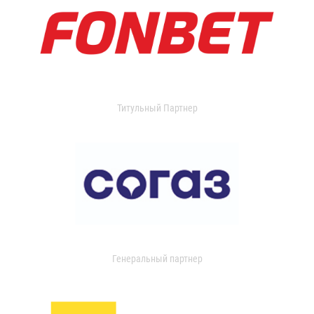
Титульный Партнер
Генеральный партнер