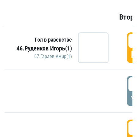
Второ
2
Гол в равенстве
46.Руденков Игорь(1)
Г
67.Гараев Амир(1)
2
УД
3