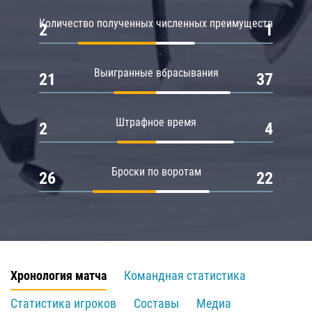
Количество полученных численных преимуществ
2
1
Выигранные вбрасывания
21
37
Штрафное время
2
4
Броски по воротам
26
22
Хронология матча
Командная статистика
Статистика игроков
Составы
Медиа