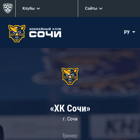
Клубы
Сайты
РУ
«ХК Сочи»
г. Сочи
Тренер: