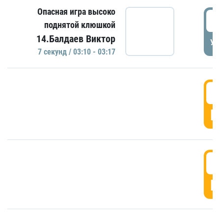
Опасная игра высоко
0
поднятой клюшкой
14.Балдаев Виктор
УД
7 секунд / 03:10 - 03:17
0
Г
0
Г