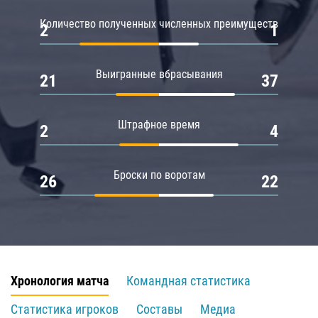
Количество полученных численных преимуществ
2
1
Выигранные вбрасывания
21
37
Штрафное время
2
4
Броски по воротам
26
22
Хронология матча
Командная статистика
Статистика игроков
Составы
Медиа