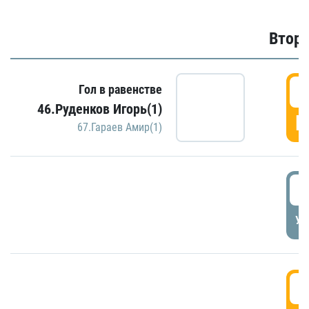
Второ
2
Гол в равенстве
46.Руденков Игорь(1)
Г
67.Гараев Амир(1)
2
УД
3