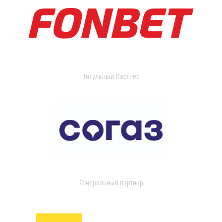
Титульный Партнер
Генеральный партнер