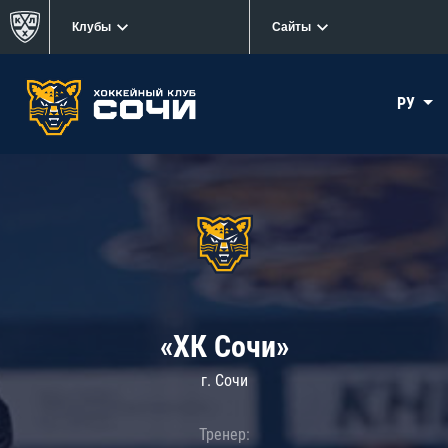
Клубы
Сайты
РУ
«ХК Сочи»
г. Сочи
Тренер: