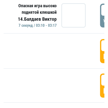
Опасная игра высоко
0
поднятой клюшкой
14.Балдаев Виктор
УД
7 секунд / 03:10 - 03:17
0
Г
0
Г