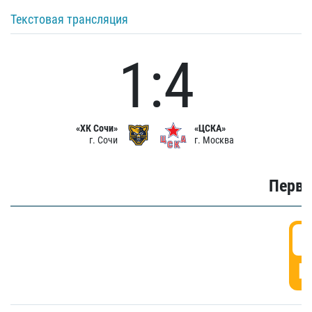
Текстовая трансляция
1:4
«ХК Сочи»
«ЦСКА»
г. Сочи
г. Москва
Первы
0
Г