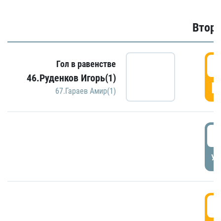
Второ
2
Гол в равенстве
46.Руденков Игорь(1)
Г
67.Гараев Амир(1)
2
УД
3