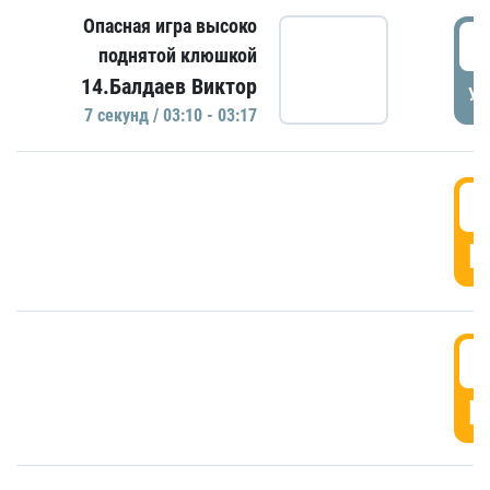
Опасная игра высоко
0
поднятой клюшкой
14.Балдаев Виктор
УД
7 секунд / 03:10 - 03:17
0
Г
0
Г