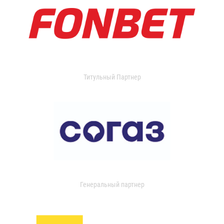
Титульный Партнер
Генеральный партнер