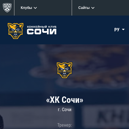
Клубы
Сайты
РУ
«ХК Сочи»
г. Сочи
Тренер: