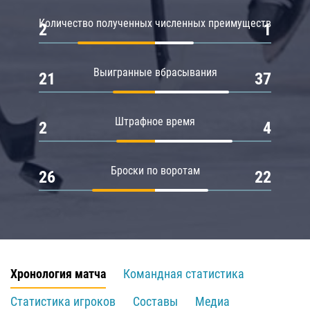
Количество полученных численных преимуществ
2
1
Выигранные вбрасывания
21
37
Штрафное время
2
4
Броски по воротам
26
22
Хронология матча
Командная статистика
Статистика игроков
Составы
Медиа