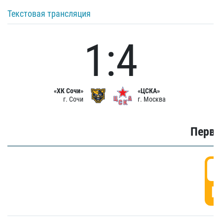
Текстовая трансляция
1:4
«ХК Сочи»
«ЦСКА»
г. Сочи
г. Москва
Первы
0
Г