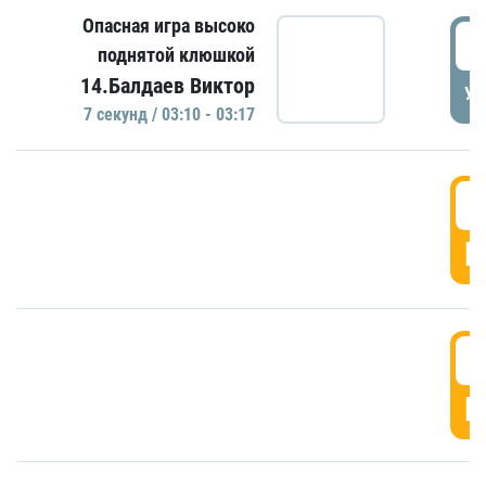
Опасная игра высоко
0
поднятой клюшкой
14.Балдаев Виктор
УД
7 секунд / 03:10 - 03:17
0
Г
0
Г