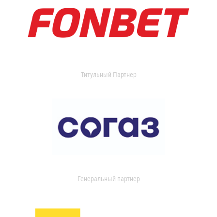
Титульный Партнер
Генеральный партнер