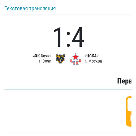
Текстовая трансляция
1:4
«ХК Сочи»
«ЦСКА»
г. Сочи
г. Москва
Первы
0
Г