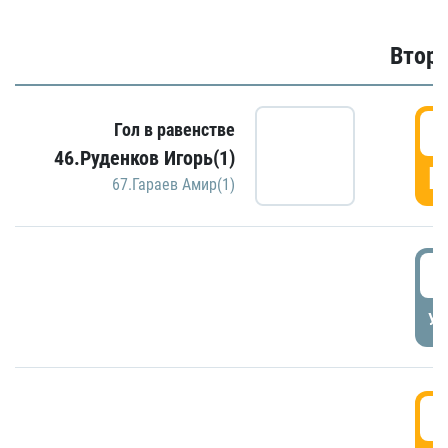
Второ
2
Гол в равенстве
46.Руденков Игорь(1)
Г
67.Гараев Амир(1)
2
УД
3