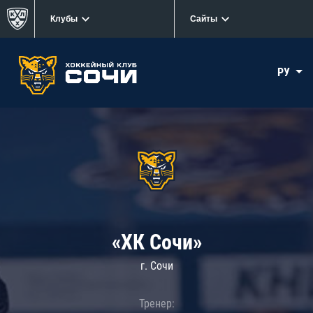
Клубы
Сайты
РУ
«ХК Сочи»
г. Сочи
Тренер: