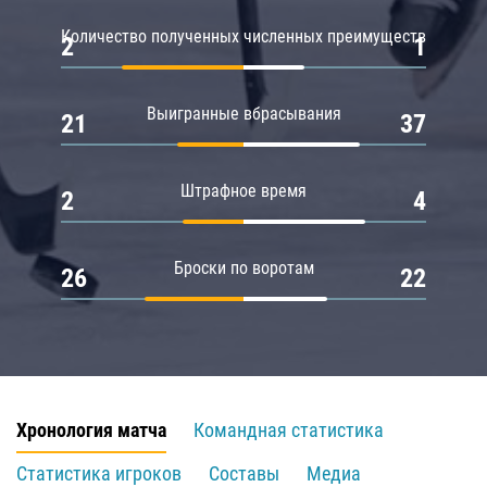
Количество полученных численных преимуществ
2
1
Выигранные вбрасывания
21
37
Штрафное время
2
4
Броски по воротам
26
22
Хронология матча
Командная статистика
Статистика игроков
Составы
Медиа