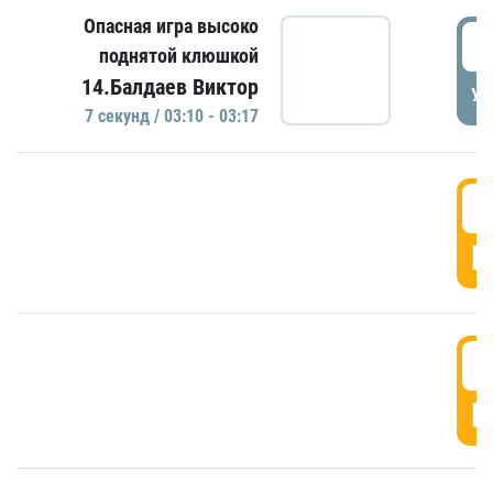
Опасная игра высоко
0
поднятой клюшкой
14.Балдаев Виктор
УД
7 секунд / 03:10 - 03:17
0
Г
0
Г