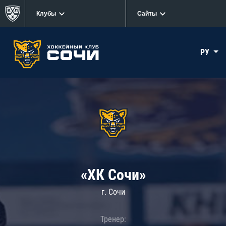
Клубы
Сайты
РУ
«ХК Сочи»
г. Сочи
Тренер: