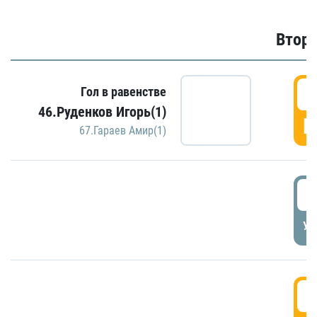
Второ
2
Гол в равенстве
46.Руденков Игорь(1)
Г
67.Гараев Амир(1)
2
УД
3