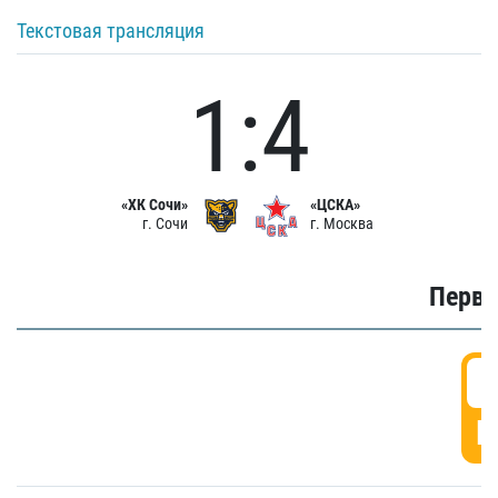
Текстовая трансляция
1:4
«ХК Сочи»
«ЦСКА»
г. Сочи
г. Москва
Первы
0
Г