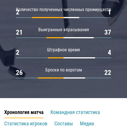
Количество полученных численных преимуществ
2
1
Выигранные вбрасывания
21
37
Штрафное время
2
4
Броски по воротам
26
22
Хронология матча
Командная статистика
Статистика игроков
Составы
Медиа