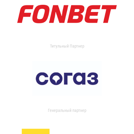
Титульный Партнер
Генеральный партнер