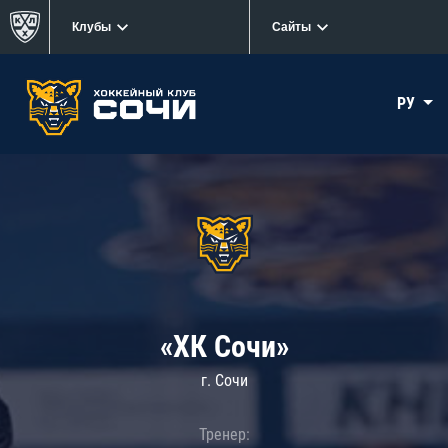
Клубы
Сайты
РУ
«ХК Сочи»
г. Сочи
Тренер: