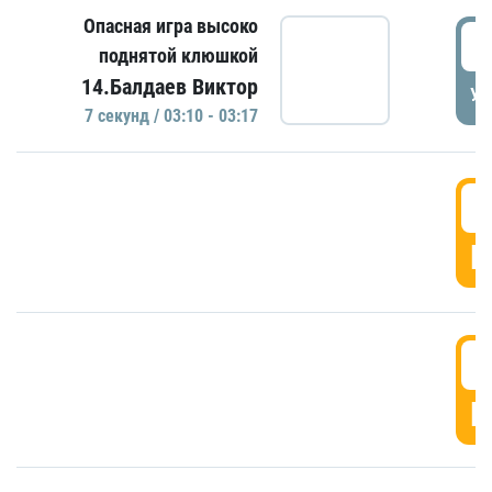
Опасная игра высоко
0
поднятой клюшкой
14.Балдаев Виктор
УД
7 секунд / 03:10 - 03:17
0
Г
0
Г