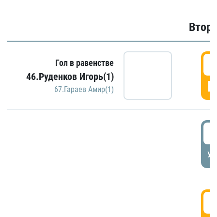
Второ
2
Гол в равенстве
46.Руденков Игорь(1)
Г
67.Гараев Амир(1)
2
УД
3