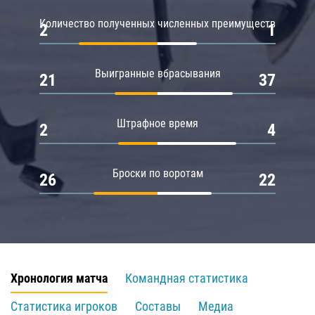
Количество полученных численных преимуществ
2
1
Выигранные вбрасывания
21
37
Штрафное время
2
4
Броски по воротам
26
22
Хронология матча
Командная статистика
Статистика игроков
Составы
Медиа