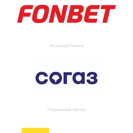
Титульный Партнер
Генеральный партнер