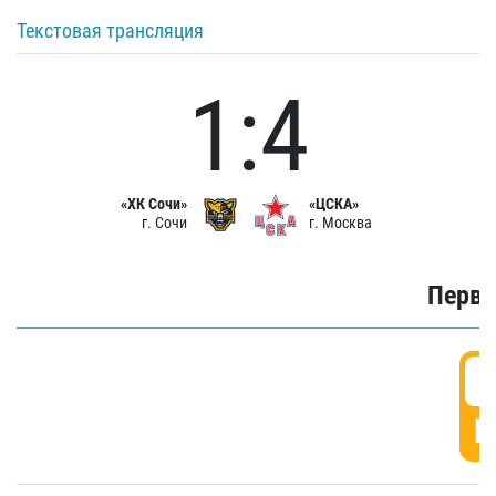
Текстовая трансляция
1:4
«ХК Сочи»
«ЦСКА»
г. Сочи
г. Москва
Первы
0
Г