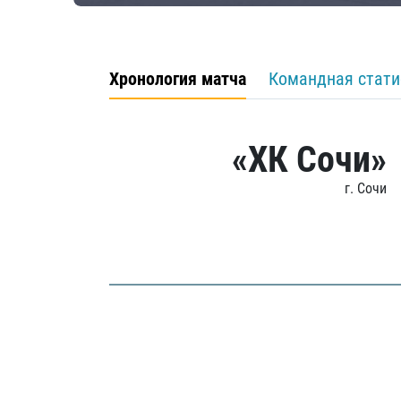
Хронология матча
Командная стати
«ХК Сочи»
г. Сочи