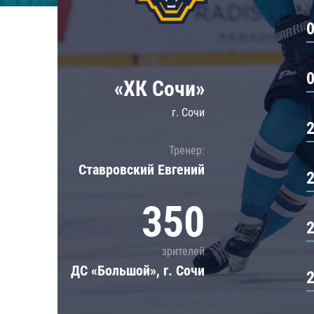
Локомотив
Северсталь
ЦСКА
Шанхайские Драконы
«ХК Сочи»
г. Сочи
Тренер:
Ставровский Евгений
350
зрителей
ДС «Большой», г. Сочи