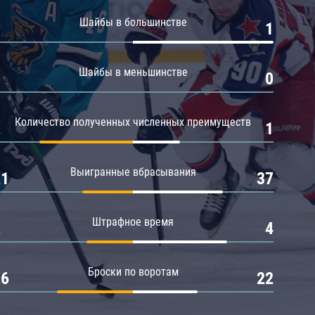
Амур
Шайбы в большинстве
0
1
Барыс
Салават Юлаев
Шайбы в меньшинстве
0
0
Сибирь
Количество полученных численных преимуществ
2
1
Выигранные вбрасывания
21
37
Штрафное время
2
4
Броски по воротам
26
22