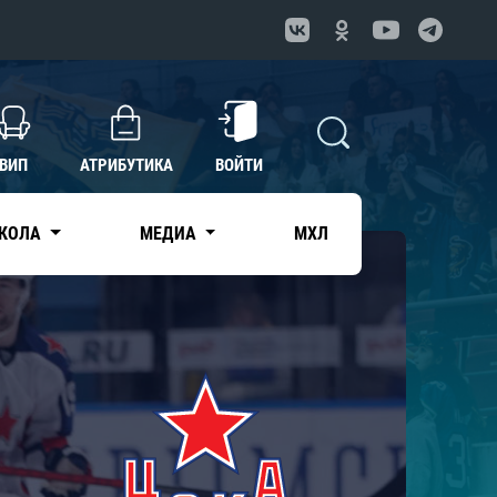
ВИП
АТРИБУТИКА
ВОЙТИ
КОЛА
МЕДИА
МХЛ