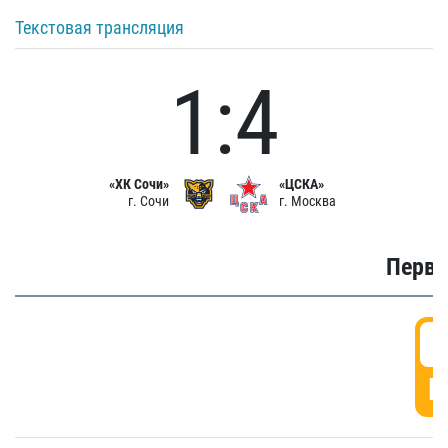
Текстовая трансляция
1:4
«ХК Сочи»
«ЦСКА»
г. Сочи
г. Москва
Первы
0
Г