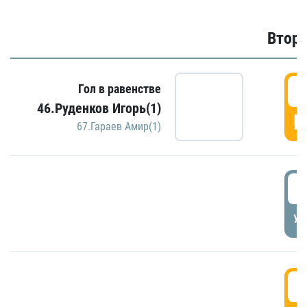
Второ
2
Гол в равенстве
46.Руденков Игорь(1)
Г
67.Гараев Амир(1)
2
УД
3