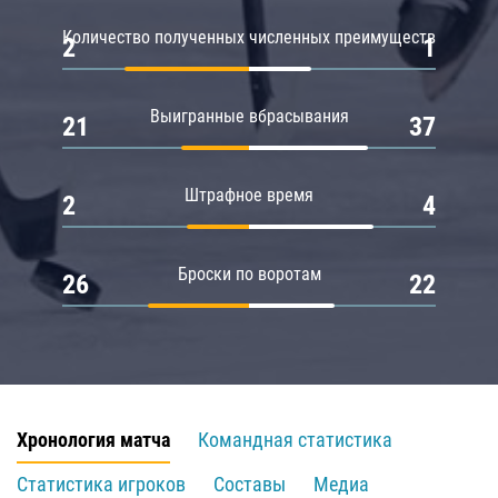
Количество полученных численных преимуществ
2
1
Выигранные вбрасывания
21
37
Штрафное время
2
4
Броски по воротам
26
22
Хронология матча
Командная статистика
Статистика игроков
Составы
Медиа