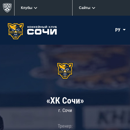
Клубы
Сайты
РУ
«ХК Сочи»
г. Сочи
Тренер: