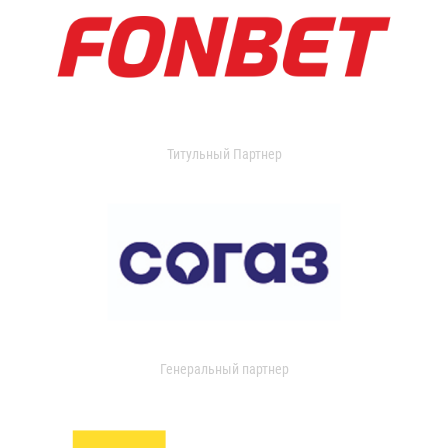
Титульный Партнер
Генеральный партнер