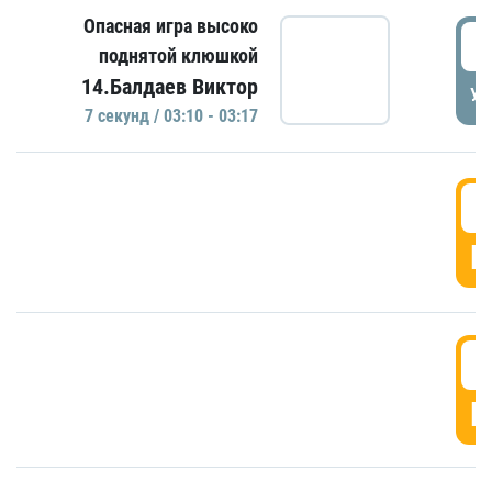
Опасная игра высоко
0
поднятой клюшкой
14.Балдаев Виктор
УД
7 секунд / 03:10 - 03:17
0
Г
0
Г