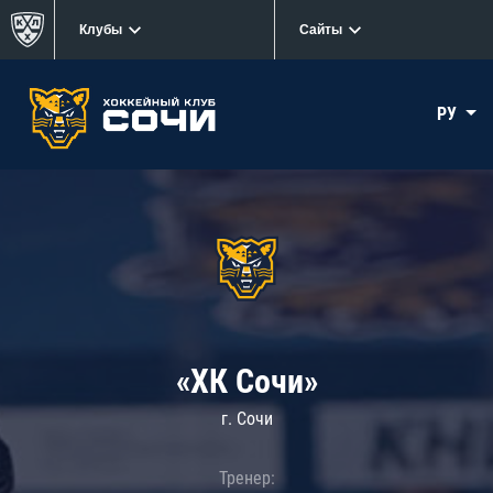
Клубы
Сайты
РУ
«ХК Сочи»
г. Сочи
Тренер: