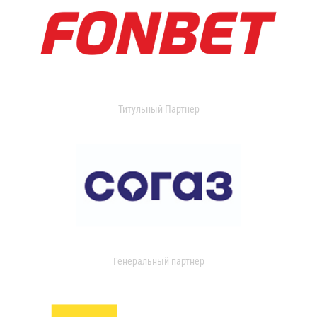
Титульный Партнер
Генеральный партнер