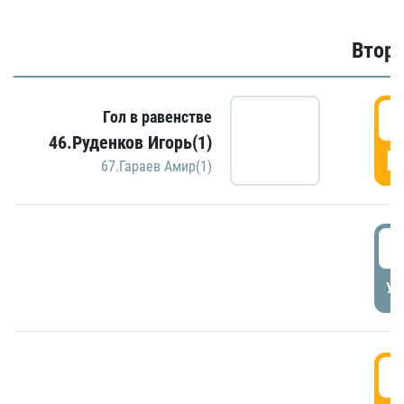
Второ
2
Гол в равенстве
46.Руденков Игорь(1)
Г
67.Гараев Амир(1)
2
УД
3