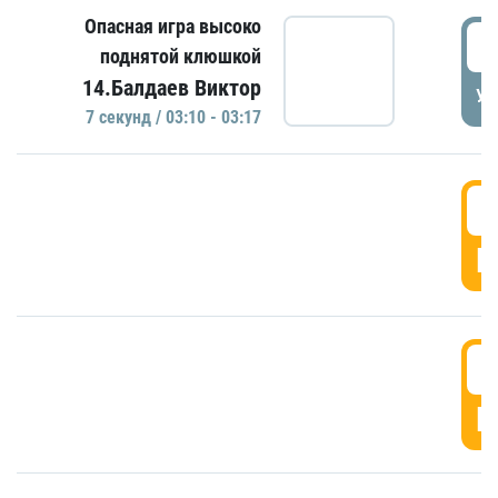
Опасная игра высоко
0
поднятой клюшкой
14.Балдаев Виктор
УД
7 секунд / 03:10 - 03:17
0
Г
0
Г