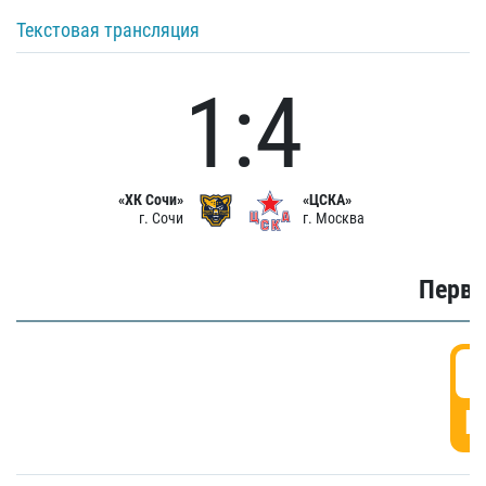
Текстовая трансляция
1:4
«ХК Сочи»
«ЦСКА»
г. Сочи
г. Москва
Первы
0
Г