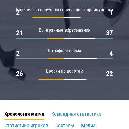
Количество полученных численных преимуществ
2
1
Выигранные вбрасывания
21
37
Штрафное время
2
4
Броски по воротам
26
22
Хронология матча
Командная статистика
Статистика игроков
Составы
Медиа