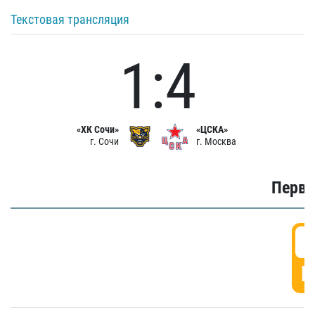
Текстовая трансляция
1:4
«ХК Сочи»
«ЦСКА»
г. Сочи
г. Москва
Первы
0
Г