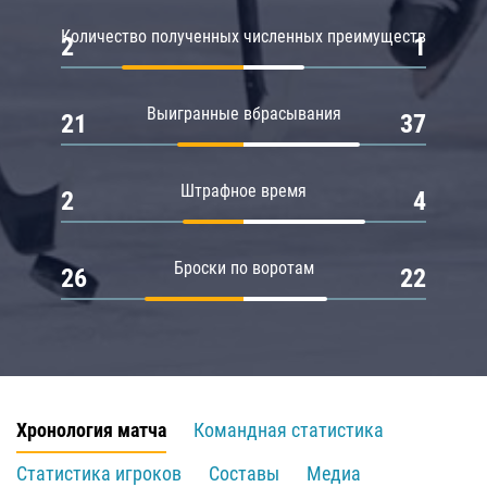
Количество полученных численных преимуществ
2
1
Выигранные вбрасывания
21
37
Штрафное время
2
4
Броски по воротам
26
22
Хронология матча
Командная статистика
Статистика игроков
Составы
Медиа