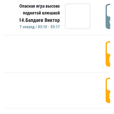
Опасная игра высоко
0
поднятой клюшкой
14.Балдаев Виктор
УД
7 секунд / 03:10 - 03:17
0
Г
0
Г