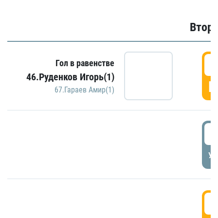
Второ
2
Гол в равенстве
46.Руденков Игорь(1)
Г
67.Гараев Амир(1)
2
УД
3