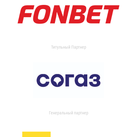
Титульный Партнер
Генеральный партнер