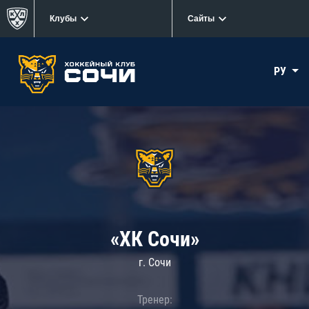
Клубы
Сайты
РУ
«ХК Сочи»
г. Сочи
Тренер: