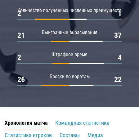
Количество полученных численных преимуществ
2
1
Выигранные вбрасывания
21
37
Штрафное время
2
4
Броски по воротам
26
22
Хронология матча
Командная статистика
Статистика игроков
Составы
Медиа