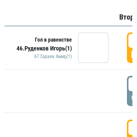
Второ
2
Гол в равенстве
46.Руденков Игорь(1)
Г
67.Гараев Амир(1)
2
УД
3