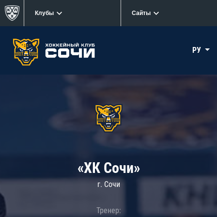
Клубы
Сайты
РУ
«ХК Сочи»
г. Сочи
Тренер: