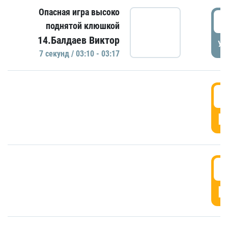
Опасная игра высоко
0
поднятой клюшкой
14.Балдаев Виктор
УД
7 секунд / 03:10 - 03:17
0
Г
0
Г