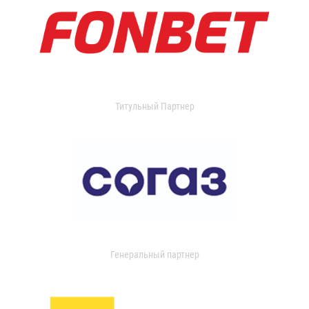
Титульный Партнер
Генеральный партнер