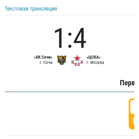
Текстовая трансляция
1:4
«ХК Сочи»
«ЦСКА»
г. Сочи
г. Москва
Первы
0
Г