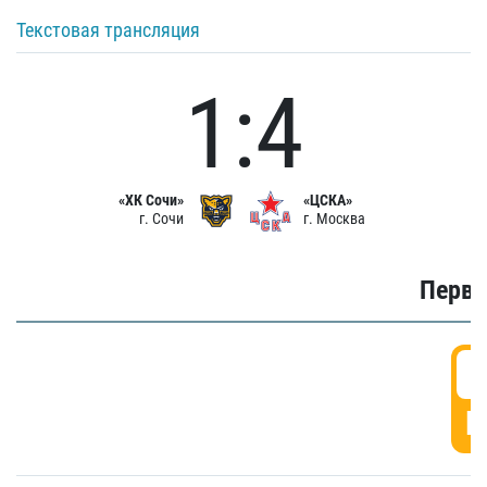
Текстовая трансляция
1:4
«ХК Сочи»
«ЦСКА»
г. Сочи
г. Москва
Первы
0
Г