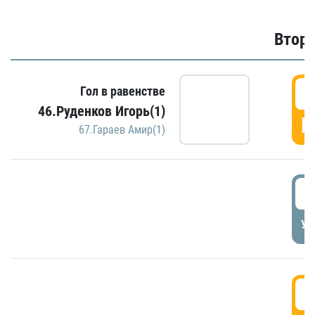
Второ
2
Гол в равенстве
46.Руденков Игорь(1)
Г
67.Гараев Амир(1)
2
УД
3