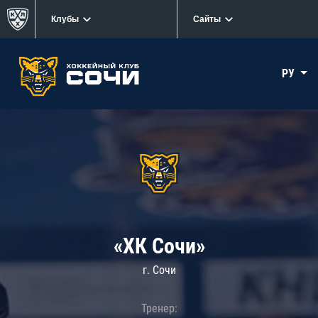
Клубы
Сайты
РУ
«ХК Сочи»
г. Сочи
Тренер: