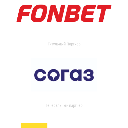
Титульный Партнер
Генеральный партнер