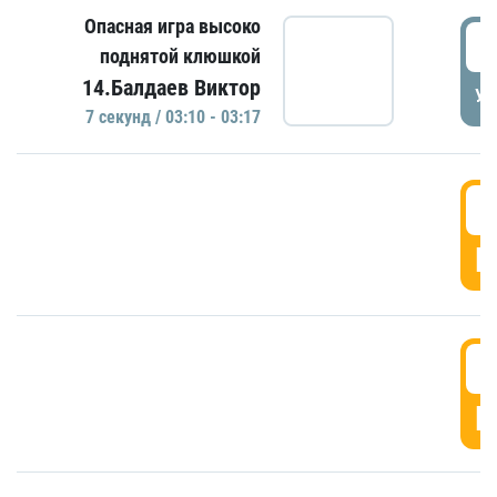
Опасная игра высоко
0
поднятой клюшкой
14.Балдаев Виктор
УД
7 секунд / 03:10 - 03:17
0
Г
0
Г