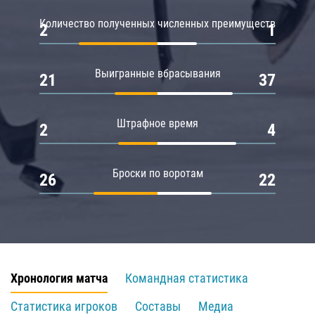
Количество полученных численных преимуществ
2
1
Выигранные вбрасывания
21
37
Штрафное время
2
4
Броски по воротам
26
22
Хронология матча
Командная статистика
Статистика игроков
Составы
Медиа