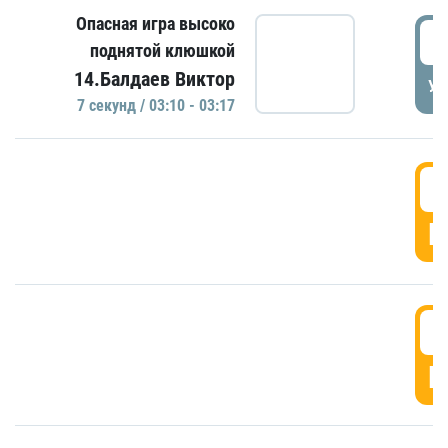
Опасная игра высоко
0
поднятой клюшкой
14.Балдаев Виктор
УД
7 секунд / 03:10 - 03:17
0
Г
0
Г