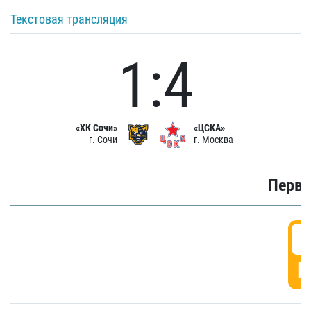
Текстовая трансляция
1:4
«ХК Сочи»
«ЦСКА»
г. Сочи
г. Москва
Первы
0
Г