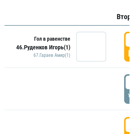
Второ
2
Гол в равенстве
46.Руденков Игорь(1)
Г
67.Гараев Амир(1)
2
УД
3