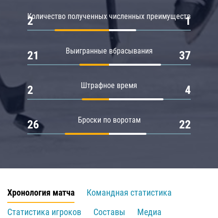
Количество полученных численных преимуществ
2
1
Выигранные вбрасывания
21
37
Штрафное время
2
4
Броски по воротам
26
22
Хронология матча
Командная статистика
Статистика игроков
Составы
Медиа