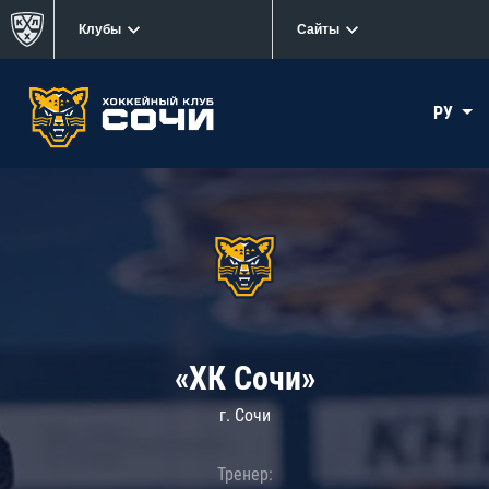
Клубы
Сайты
РУ
«ХК Сочи»
г. Сочи
Тренер: