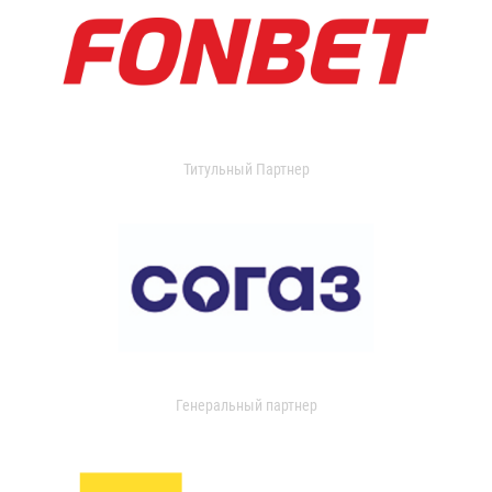
Титульный Партнер
Генеральный партнер