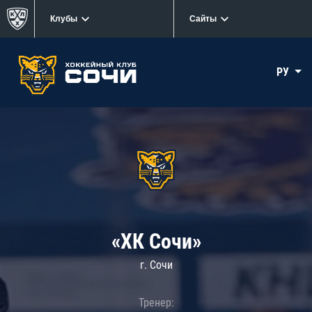
Клубы
Сайты
РУ
«ХК Сочи»
г. Сочи
Тренер: