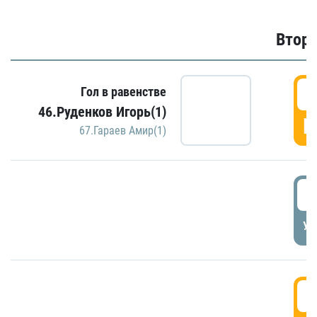
Второ
2
Гол в равенстве
46.Руденков Игорь(1)
Г
67.Гараев Амир(1)
2
УД
3