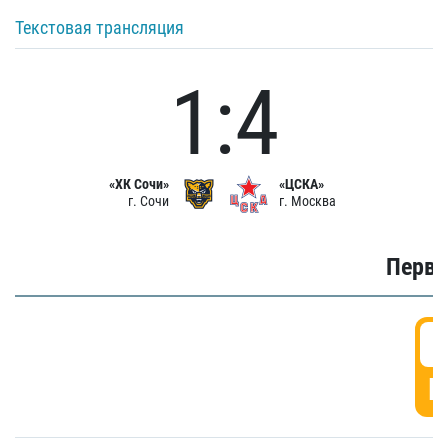
Текстовая трансляция
1:4
«ХК Сочи»
«ЦСКА»
г. Сочи
г. Москва
Первы
0
Г