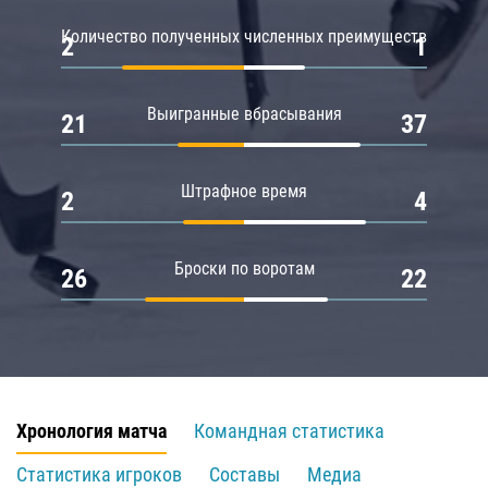
Количество полученных численных преимуществ
2
1
Выигранные вбрасывания
21
37
Штрафное время
2
4
Броски по воротам
26
22
Хронология матча
Командная статистика
Статистика игроков
Составы
Медиа