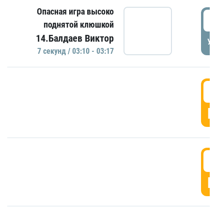
Опасная игра высоко
0
поднятой клюшкой
14.Балдаев Виктор
УД
7 секунд / 03:10 - 03:17
0
Г
0
Г