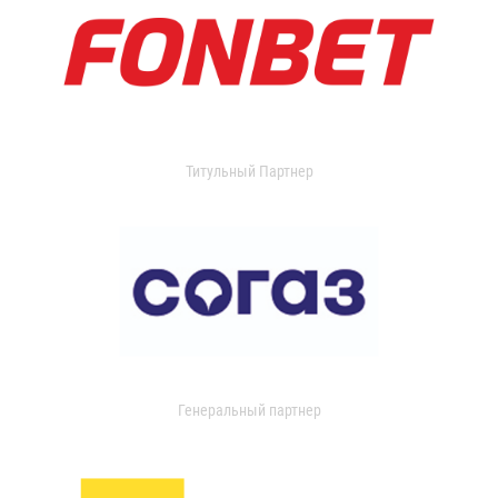
Титульный Партнер
Генеральный партнер