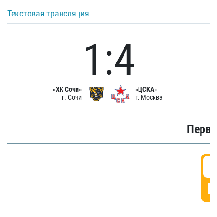
Текстовая трансляция
1:4
«ХК Сочи»
«ЦСКА»
г. Сочи
г. Москва
Первы
0
Г