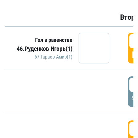
Второ
2
Гол в равенстве
46.Руденков Игорь(1)
Г
67.Гараев Амир(1)
2
УД
3