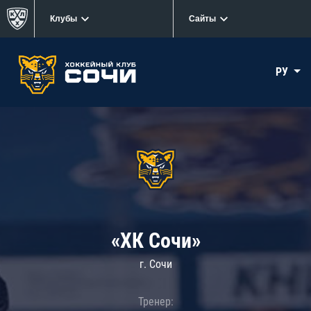
Клубы
Сайты
РУ
«ХК Сочи»
г. Сочи
Тренер: