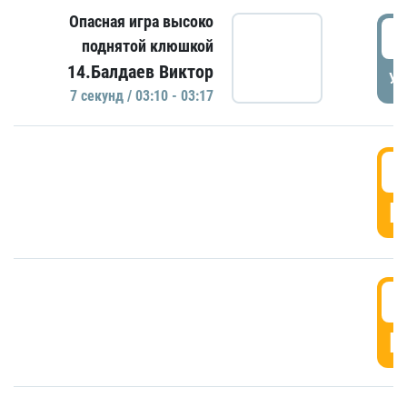
Опасная игра высоко
0
поднятой клюшкой
14.Балдаев Виктор
УД
7 секунд / 03:10 - 03:17
0
Г
0
Г