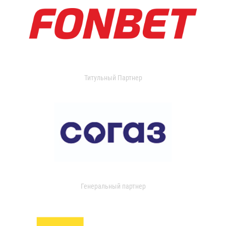
Титульный Партнер
Генеральный партнер