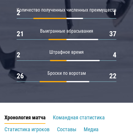
Количество полученных численных преимуществ
2
1
Выигранные вбрасывания
21
37
Штрафное время
2
4
Броски по воротам
26
22
Хронология матча
Командная статистика
Статистика игроков
Составы
Медиа