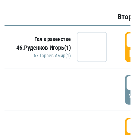
Второ
2
Гол в равенстве
46.Руденков Игорь(1)
Г
67.Гараев Амир(1)
2
УД
3