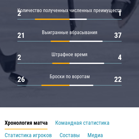
Количество полученных численных преимуществ
2
1
Выигранные вбрасывания
21
37
Штрафное время
2
4
Броски по воротам
26
22
Хронология матча
Командная статистика
Статистика игроков
Составы
Медиа