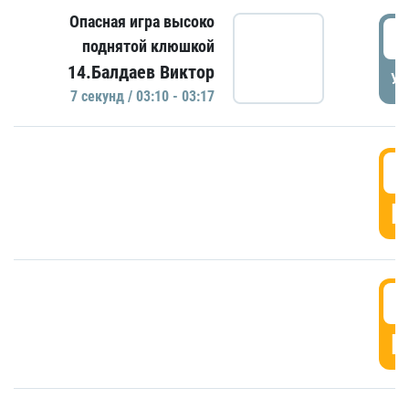
Опасная игра высоко
0
поднятой клюшкой
14.Балдаев Виктор
УД
7 секунд / 03:10 - 03:17
0
Г
0
Г