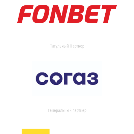
Титульный Партнер
Генеральный партнер