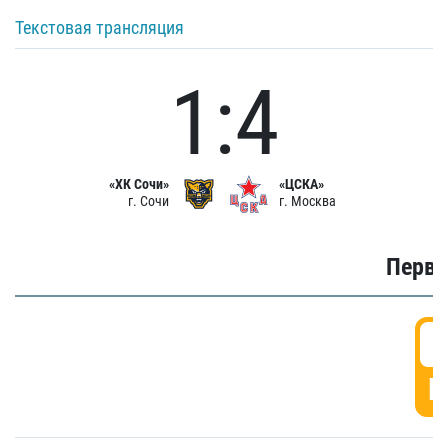
Текстовая трансляция
1:4
«ХК Сочи»
«ЦСКА»
г. Сочи
г. Москва
Первы
0
Г