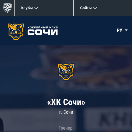
Клубы
Сайты
РУ
«ХК Сочи»
г. Сочи
Тренер: