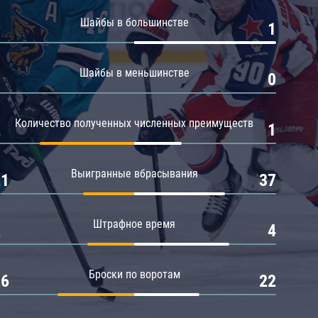
Амур
Шайбы в большинстве
0
1
Барыс
Салават Юлаев
Шайбы в меньшинстве
0
0
Сибирь
Количество полученных численных преимуществ
2
1
Выигранные вбрасывания
21
37
Штрафное время
2
4
Броски по воротам
26
22