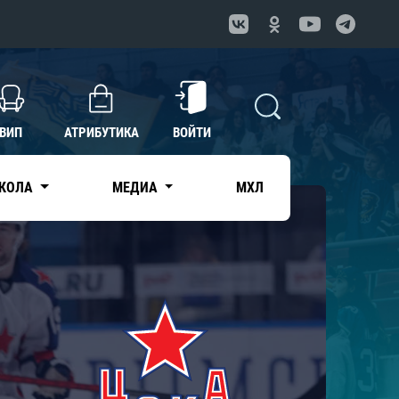
ВИП
АТРИБУТИКА
ВОЙТИ
КОЛА
МЕДИА
МХЛ