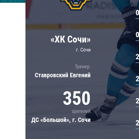
Локомотив
Северсталь
ЦСКА
Шанхайские Драконы
«ХК Сочи»
г. Сочи
Тренер:
Ставровский Евгений
350
зрителей
ДС «Большой», г. Сочи