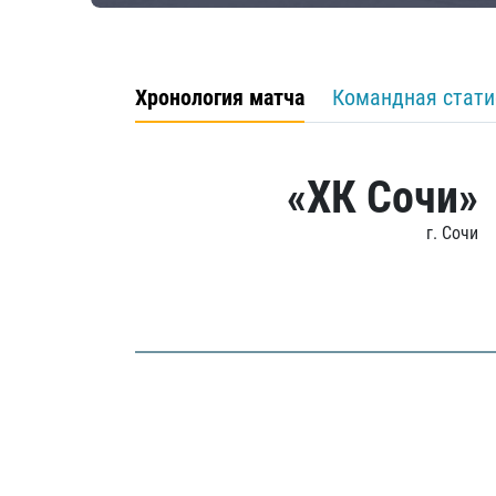
Хронология матча
Командная стати
«ХК Сочи»
г. Сочи